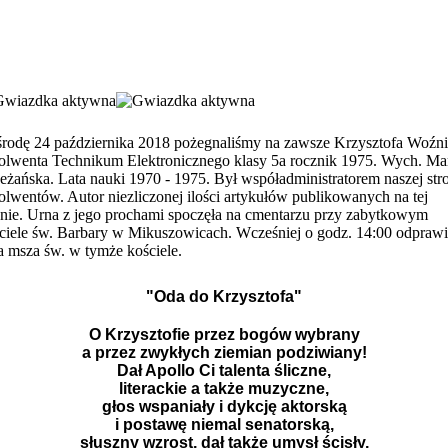
rodę 24 października 2018 pożegnaliśmy na zawsze Krzysztofa Woźn
olwenta Technikum Elektronicznego klasy 5a rocznik 1975. Wych. Ma
eżańska. Lata nauki 1970 - 1975. Był współadministratorem naszej str
olwentów. Autor niezliczonej ilości artykułów publikowanych na tej
onie. Urna z jego prochami spoczęła na cmentarzu przy zabytkowym
ciele św. Barbary w Mikuszowicach. Wcześniej o godz. 14:00 odpraw
a msza św. w tymże kościele.
"Oda do Krzysztofa"
O Krzysztofie przez bogów wybrany
a przez zwykłych ziemian podziwiany!
Dał Apollo Ci talenta śliczne,
literackie a także muzyczne,
głos wspaniały i dykcję aktorską
i postawę niemal senatorską,
słuszny wzrost, dał także umysł ścisły,