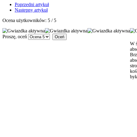
Poprzedni artykuł
Następny artykuł
Ocena użytkowników:
5
/
5
Proszę, oceń
W ś
abs
Brz
abs
str
koś
był