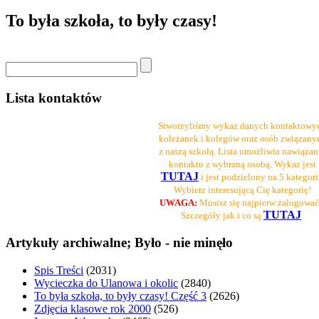
To była szkoła, to były czasy!
Lista kontaktów
Stworzyliśmy wykaz danych kontaktowy
koleżanek i kolegów oraz osób związany
z naszą szkołą. Lista umożliwia nawiązan
kontaktu z wybraną osobą. Wykaz jest
TUTAJ
i jest podzielony na 5 kategori
Wybierz interesującą Cię kategorię!
UWAGA:
Musisz się najpierw zalogować
TUTAJ
Szczegóły jak i co są
Artykuły archiwalne; Było - nie minęło
Spis Treści
(2031)
Wycieczka do Ulanowa i okolic
(2840)
To była szkoła, to były czasy! Część 3
(2626)
Zdjęcia klasowe rok 2000
(526)