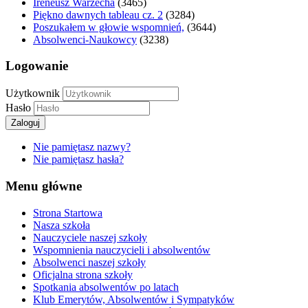
Ireneusz Warzecha
(3465)
Piękno dawnych tableau cz. 2
(3284)
Poszukałem w głowie wspomnień,
(3644)
Absolwenci-Naukowcy
(3238)
Logowanie
Użytkownik
Hasło
Zaloguj
Nie pamiętasz nazwy?
Nie pamiętasz hasła?
Menu główne
Strona Startowa
Nasza szkoła
Nauczyciele naszej szkoły
Wspomnienia nauczycieli i absolwentów
Absolwenci naszej szkoły
Oficjalna strona szkoły
Spotkania absolwentów po latach
Klub Emerytów, Absolwentów i Sympatyków