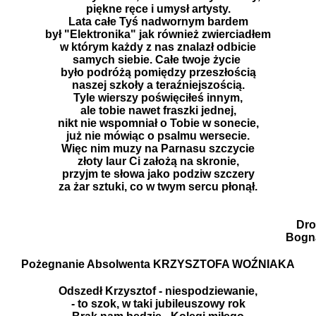
piękne ręce i umysł artysty.
Lata całe Tyś nadwornym bardem
był "Elektronika" jak również zwierciadłem
w którym każdy z nas znalazł odbicie
samych siebie. Całe twoje życie
było podróżą pomiędzy przeszłością
naszej szkoły a teraźniejszością.
Tyle wierszy poświęciłeś innym,
ale tobie nawet fraszki jednej,
nikt nie wspomniał o Tobie w sonecie,
już nie mówiąc o psalmu wersecie.
Więc nim muzy na Parnasu szczycie
złoty laur Ci założą na skronie,
przyjm te słowa jako podziw szczery
za żar sztuki, co w twym sercu płonął.
Dro
Bogn
Pożegnanie Absolwenta KRZYSZTOFA WOŹNIAKA
Odszedł Krzysztof - niespodziewanie,
- to szok, w taki jubileuszowy rok