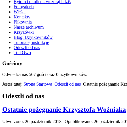
Bytom i okolice - wczoraj i dziś
Fotogaleria
Wieści
Kontakty
Plikownia
Nasze archiwum
Krzyżówki
Blogi Użytkowników
Tutoriale, instrukcje
Odeszli od nas
To i Owo
Gościmy
Odwiedza nas 567 gości oraz 0 użytkowników.
Jesteś tutaj:
Strona Startowa
Odeszli od nas
Ostatnie pożegnanie Kr
Odeszli od nas
Ostatnie pożegnanie Krzysztofa Woźniaka
Utworzono: 26 październik 2018
|
Opublikowano: 26 październik 20