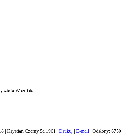
zysztofa Woźniaka
18
|
Krystian Czerny 5a 1961
|
Drukuj
|
E-mail
|
Odsłony: 6750