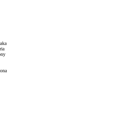
iaka
ria
ony
iona