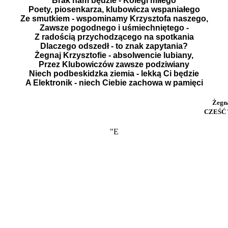
Brak nam będzie - Kolegi miłego
Poety, piosenkarza, klubowicza wspaniałego
Ze smutkiem - wspominamy Krzysztofa naszego,
Zawsze pogodnego i uśmiechniętego -
Z radością przychodzącego na spotkania
Dlaczego odszedł - to znak zapytania?
Żegnaj Krzysztofie - absolwencie lubiany,
Przez Klubowiczów zawsze podziwiany
Niech podbeskidzka ziemia - lekką Ci będzie
A Elektronik - niech Ciebie zachowa w pamięci
Żegn
CZEŚĆ
"E