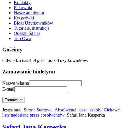
Kontakty
Plikownia
Nasze archiwum
Krzyżówki
Blogi Użytkowników
Tutoriale, instrukcje
Odeszli od nas
To i Owo
Gościmy
Odwiedza nas 459 gości oraz 0 użytkowników.
Zamawianie biuletynu
Nazwa własna
E-mail
Zamawiam
Jesteś tutaj:
Strona Startowa
Absolwenci naszej szkoły
Ciekawe
listy nadesłane przez absolwentów
Safari Jana Kasperka
Safari Jana Kasperka