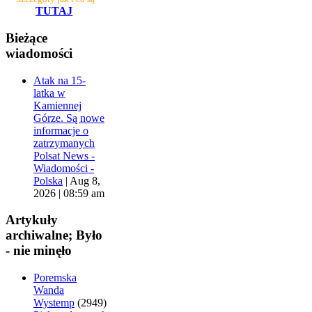
TUTAJ
Bieżące
wiadomości
Atak na 15-
latka w
Kamiennej
Górze. Są nowe
informacje o
zatrzymanych
Polsat News -
Wiadomości -
Polska
|
Aug 8,
2026 | 08:59 am
Artykuły
archiwalne; Było
- nie minęło
Poremska
Wanda
Wystemp
(2949)