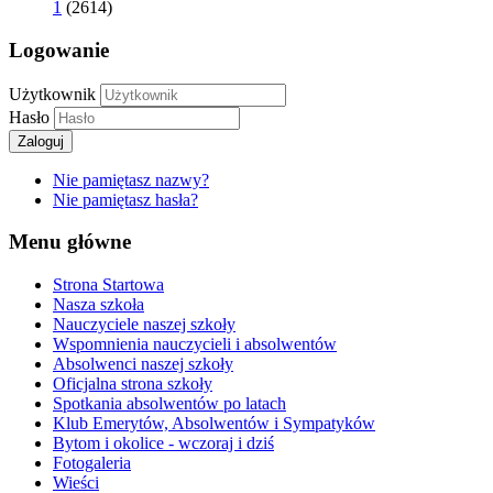
1
(2614)
Logowanie
Użytkownik
Hasło
Zaloguj
Nie pamiętasz nazwy?
Nie pamiętasz hasła?
Menu główne
Strona Startowa
Nasza szkoła
Nauczyciele naszej szkoły
Wspomnienia nauczycieli i absolwentów
Absolwenci naszej szkoły
Oficjalna strona szkoły
Spotkania absolwentów po latach
Klub Emerytów, Absolwentów i Sympatyków
Bytom i okolice - wczoraj i dziś
Fotogaleria
Wieści