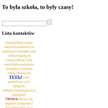
To była szkoła, to były czasy!
Lista kontaktów
Stworzyliśmy wykaz
danych kontaktowych
koleżanek i kolegów oraz
osób związanych
z naszą szkołą. Lista
umożliwia nawiązanie
kontaktu z wybraną
osobą. Wykaz jest
TUTAJ
i jest
podzielony na 5
kategorii.
Wybierz interesującą Cię
kategorię!
UWAGA:
Musisz się
najpierw zalogować!!
Szczegóły jak i co są