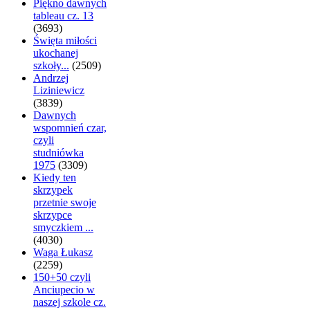
Piękno dawnych
tableau cz. 13
(3693)
Święta miłości
ukochanej
szkoły...
(2509)
Andrzej
Liziniewicz
(3839)
Dawnych
wspomnień czar,
czyli
studniówka
1975
(3309)
Kiedy ten
skrzypek
przetnie swoje
skrzypce
smyczkiem ...
(4030)
Waga Łukasz
(2259)
150+50 czyli
Anciupecio w
naszej szkole cz.