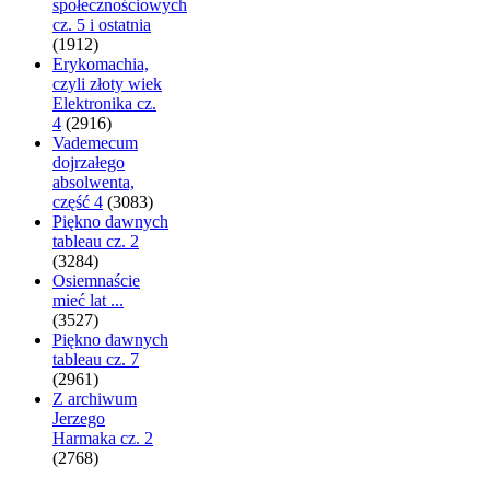
społecznościowych
cz. 5 i ostatnia
(1912)
Erykomachia,
czyli złoty wiek
Elektronika cz.
4
(2916)
Vademecum
dojrzałego
absolwenta,
część 4
(3083)
Piękno dawnych
tableau cz. 2
(3284)
Osiemnaście
mieć lat ...
(3527)
Piękno dawnych
tableau cz. 7
(2961)
Z archiwum
Jerzego
Harmaka cz. 2
(2768)