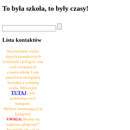
To była szkoła, to były czasy!
Lista kontaktów
Stworzyliśmy wykaz
danych kontaktowych
koleżanek i kolegów oraz
osób związanych
z naszą szkołą. Lista
umożliwia nawiązanie
kontaktu z wybraną
osobą. Wykaz jest
TUTAJ
i jest
podzielony na 5
kategorii.
Wybierz interesującą Cię
kategorię!
UWAGA:
Musisz się
najpierw zalogować!!
Szczegóły jak i co są