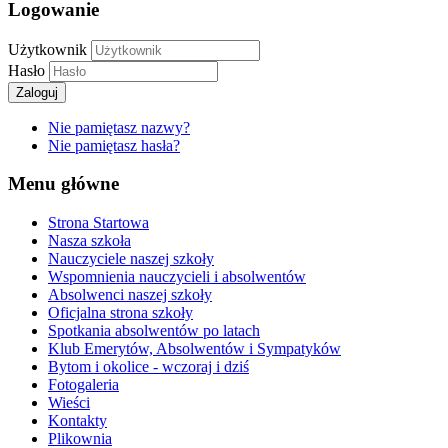
Logowanie
Użytkownik
Hasło
Zaloguj
Nie pamiętasz nazwy?
Nie pamiętasz hasła?
Menu główne
Strona Startowa
Nasza szkoła
Nauczyciele naszej szkoły
Wspomnienia nauczycieli i absolwentów
Absolwenci naszej szkoły
Oficjalna strona szkoły
Spotkania absolwentów po latach
Klub Emerytów, Absolwentów i Sympatyków
Bytom i okolice - wczoraj i dziś
Fotogaleria
Wieści
Kontakty
Plikownia