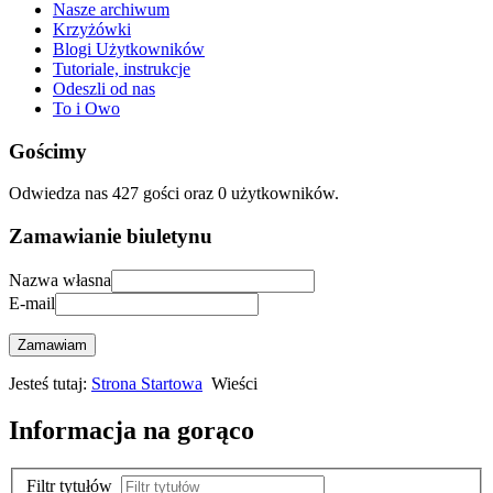
Nasze archiwum
Krzyżówki
Blogi Użytkowników
Tutoriale, instrukcje
Odeszli od nas
To i Owo
Gościmy
Odwiedza nas 427 gości oraz 0 użytkowników.
Zamawianie biuletynu
Nazwa własna
E-mail
Zamawiam
Jesteś tutaj:
Strona Startowa
Wieści
Informacja na gorąco
Filtr tytułów