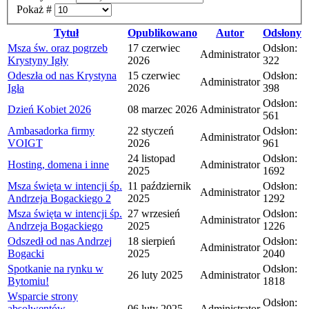
Pokaż #
Tytuł
Opublikowano
Autor
Odsłony
Msza św. oraz pogrzeb
17 czerwiec
Odsłon:
Administrator
Krystyny Igły
2026
322
Odeszła od nas Krystyna
15 czerwiec
Odsłon:
Administrator
Igła
2026
398
Odsłon:
Dzień Kobiet 2026
08 marzec 2026
Administrator
561
Ambasadorka firmy
22 styczeń
Odsłon:
Administrator
VOIGT
2026
961
24 listopad
Odsłon:
Hosting, domena i inne
Administrator
2025
1692
Msza święta w intencji śp.
11 październik
Odsłon:
Administrator
Andrzeja Bogackiego 2
2025
1292
Msza święta w intencji śp.
27 wrzesień
Odsłon:
Administrator
Andrzeja Bogackiego
2025
1226
Odszedł od nas Andrzej
18 sierpień
Odsłon:
Administrator
Bogacki
2025
2040
Spotkanie na rynku w
Odsłon:
26 luty 2025
Administrator
Bytomiu!
1818
Wsparcie strony
Odsłon:
absolwentów -
06 luty 2025
Administrator