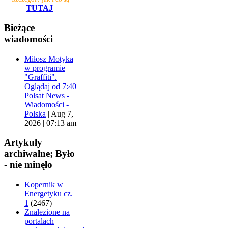
TUTAJ
Bieżące
wiadomości
Miłosz Motyka
w programie
"Graffiti".
Oglądaj od 7:40
Polsat News -
Wiadomości -
Polska
|
Aug 7,
2026 | 07:13 am
Artykuły
archiwalne; Było
- nie minęło
Kopernik w
Energetyku cz.
1
(2467)
Znalezione na
portalach