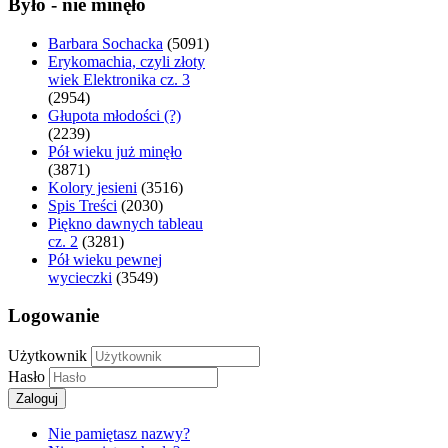
Było - nie minęło
Barbara Sochacka
(5091)
Erykomachia, czyli złoty
wiek Elektronika cz. 3
(2954)
Głupota młodości (?)
(2239)
Pół wieku już minęło
(3871)
Kolory jesieni
(3516)
Spis Treści
(2030)
Piękno dawnych tableau
cz. 2
(3281)
Pół wieku pewnej
wycieczki
(3549)
Logowanie
Użytkownik
Hasło
Zaloguj
Nie pamiętasz nazwy?