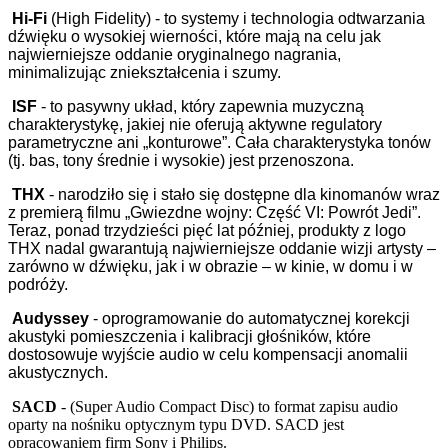
Hi-Fi
(High Fidelity) - to systemy i technologia odtwarzania
dźwięku o wysokiej wierności, które mają na celu jak
najwierniejsze oddanie oryginalnego nagrania,
minimalizując zniekształcenia i szumy.
ISF
- to pasywny układ, który zapewnia muzyczną
charakterystykę, jakiej nie oferują aktywne regulatory
parametryczne ani „konturowe”. Cała charakterystyka tonów
(tj. bas, tony średnie i wysokie) jest przenoszona.
THX
- narodziło się i stało się dostępne dla kinomanów wraz
z premierą filmu „Gwiezdne wojny: Część VI: Powrót Jedi”.
Teraz, ponad trzydzieści pięć lat później, produkty z logo
THX nadal gwarantują najwierniejsze oddanie wizji artysty –
zarówno w dźwięku, jak i w obrazie – w kinie, w domu i w
podróży.
Audyssey
- oprogramowanie do automatycznej korekcji
akustyki pomieszczenia i kalibracji głośników, które
dostosowuje wyjście audio w celu kompensacji anomalii
akustycznych.
SACD
- (Super Audio Compact Disc) to format zapisu audio
oparty na nośniku optycznym typu DVD. SACD jest
opracowaniem firm Sony i Philips.