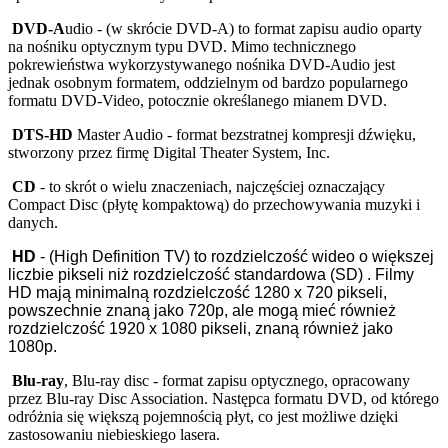
DVD-A
udio - (w skrócie DVD-A) to format zapisu audio oparty
na nośniku optycznym typu DVD. Mimo technicznego
pokrewieństwa wykorzystywanego nośnika DVD-Audio jest
jednak osobnym formatem, oddzielnym od bardzo popularnego
formatu DVD-Video, potocznie określanego mianem DVD.
DTS-HD
Master Audio - format bezstratnej kompresji dźwięku,
stworzony przez firmę Digital Theater System, Inc.
CD
- to skrót o wielu znaczeniach, najczęściej oznaczający
Compact Disc (płytę kompaktową) do przechowywania muzyki i
danych.
HD
- (High Definition TV) to rozdzielczość wideo o większej
liczbie pikseli niż rozdzielczość standardowa (SD) . Filmy
HD mają minimalną rozdzielczość 1280 x 720 pikseli,
powszechnie znaną jako 720p, ale mogą mieć również
rozdzielczość 1920 x 1080 pikseli, znaną również jako
1080p.
Blu-ray
, Blu-ray disc - format zapisu optycznego, opracowany
przez Blu‑ray Disc Association. Następca formatu DVD, od którego
odróżnia się większą pojemnością płyt, co jest możliwe dzięki
zastosowaniu niebieskiego lasera.