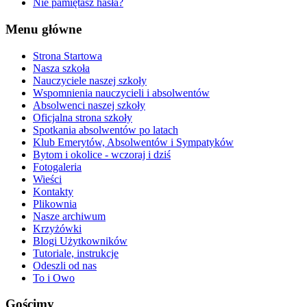
Nie pamiętasz hasła?
Menu główne
Strona Startowa
Nasza szkoła
Nauczyciele naszej szkoły
Wspomnienia nauczycieli i absolwentów
Absolwenci naszej szkoły
Oficjalna strona szkoły
Spotkania absolwentów po latach
Klub Emerytów, Absolwentów i Sympatyków
Bytom i okolice - wczoraj i dziś
Fotogaleria
Wieści
Kontakty
Plikownia
Nasze archiwum
Krzyżówki
Blogi Użytkowników
Tutoriale, instrukcje
Odeszli od nas
To i Owo
Gościmy