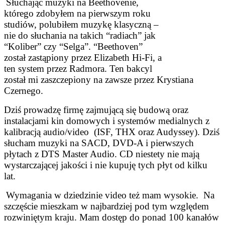
Słuchając muzyki na Beethovenie,
którego zdobyłem na pierwszym roku
studiów, polubiłem muzykę klasyczną –
nie do słuchania na takich “radiach” jak
“Koliber” czy “Selga”. “Beethoven”
został zastąpiony przez Elizabeth Hi-Fi, a
ten system przez Radmora. Ten bakcyl
został mi zaszczepiony na zawsze przez Krystiana
Czernego.
Dziś prowadzę firmę zajmującą się budową oraz
instalacjami kin domowych i systemów medialnych z
kalibracją audio/video (ISF, THX oraz Audyssey). Dziś
słucham muzyki na SACD, DVD-A i pierwszych
płytach z DTS Master Audio. CD niestety nie mają
wystarczającej jakości i nie kupuję tych płyt od kilku
lat.
Wymagania w dziedzinie video też mam wysokie. Na
szczęście mieszkam w najbardziej pod tym względem
rozwiniętym kraju. Mam dostęp do ponad 100 kanałów