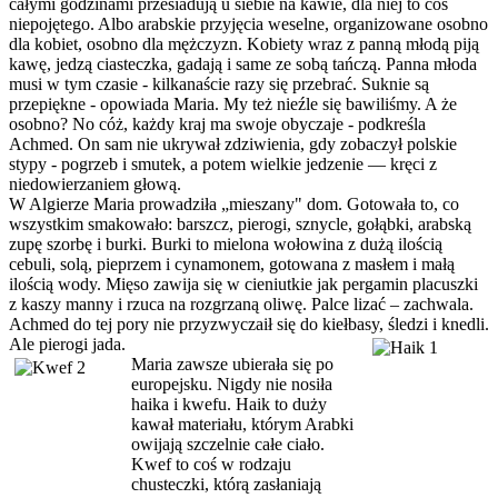
całymi godzinami przesiadują u siebie na kawie, dla niej to coś
niepojętego. Albo arabskie przyjęcia weselne, organizowane osobno
dla kobiet, osobno dla mężczyzn. Kobiety wraz z panną młodą piją
kawę, jedzą ciasteczka, gadają i same ze sobą tańczą. Panna młoda
musi w tym czasie - kilkanaście razy się przebrać. Suknie są
przepiękne - opowiada Maria. My też nieźle się bawiliśmy. A że
osobno? No cóż, każdy kraj ma swoje obyczaje - podkreśla
Achmed. On sam nie ukrywał zdziwienia, gdy zobaczył polskie
stypy - pogrzeb i smutek, a potem wielkie jedzenie — kręci z
niedowierzaniem głową.
W Algierze Maria prowadziła „mieszany" dom. Gotowała to, co
wszystkim smakowało: barszcz, pierogi, sznycle, gołąbki, arabską
zupę szorbę i burki. Burki to mielona wołowina z dużą ilością
cebuli, solą, pieprzem i cynamonem, gotowana z masłem i małą
ilością wody. Mięso zawija się w cieniutkie jak pergamin placuszki
z kaszy manny i rzuca na rozgrzaną oliwę. Palce lizać – zachwala.
Achmed do tej pory nie przyzwyczaił się do kiełbasy, śledzi i knedli.
Ale pierogi jada.
Maria zawsze ubierała się po
europejsku. Nigdy nie nosiła
haika i kwefu. Haik to duży
kawał materiału, którym Arabki
owijają szczelnie całe ciało.
Kwef to coś w rodzaju
chusteczki, którą zasłaniają