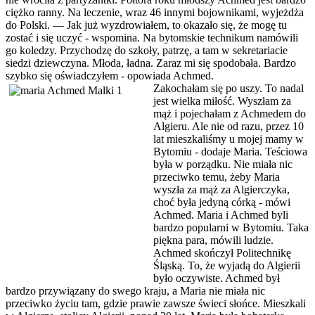
ciężko ranny. Na leczenie, wraz 46 innymi bojownikami, wyjeżdża
do Polski. — Jak już wyzdrowiałem, to okazało się, że mogę tu
zostać i się uczyć - wspomina. Na bytomskie technikum namówili
go koledzy. Przychodzę do szkoły, patrzę, a tam w sekretariacie
siedzi dziewczyna. Młoda, ładna. Zaraz mi się spodobała. Bardzo
szybko się oświadczyłem - opowiada Achmed.
Zakochałam się po uszy. To nadal
jest wielka miłość. Wyszłam za
mąż i pojechałam z Achmedem do
Algieru. Ale nie od razu, przez 10
lat mieszkaliśmy u mojej mamy w
Bytomiu - dodaje Maria. Teściowa
była w porządku. Nie miała nic
przeciwko temu, żeby Maria
wyszła za mąż za Algierczyka,
choć była jedyną córką - mówi
Achmed. Maria i Achmed byli
bardzo popularni w Bytomiu. Taka
piękna para, mówili ludzie.
Achmed skończył Politechnikę
Śląską. To, że wyjadą do Algierii
było oczywiste. Achmed był
bardzo przywiązany do swego kraju, a Maria nie miała nic
przeciwko życiu tam, gdzie prawie zawsze świeci słońce. Mieszkali