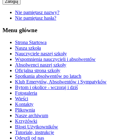
Zaloguj
Nie pamiętasz nazwy?
Nie pamiętasz hasła?
Menu główne
Strona Startowa
Nasza szkoła
Nauczyciele naszej szkoły
Wspomnienia nauczycieli i absolwentów
Absolwenci naszej szkoły
Oficjalna strona szkoły
Spotkania absolwentów po latach
Klub Emerytów, Absolwentów i Sympatyków
Bytom i okolice - wczoraj i dziś
Fotogaleria
Wieści
Kontakty
Plikownia
Nasze archiwum
Krzyżówki
Blogi Użytkowników
Tutoriale, instrukcje
Odeszli od nas