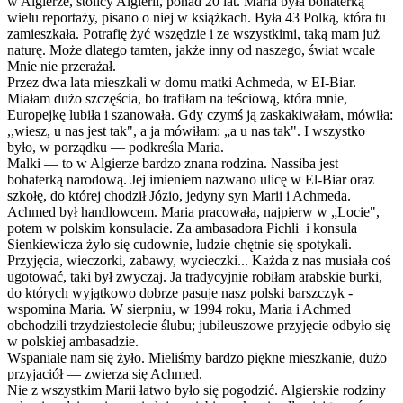
w Algierze, stolicy Algierii, ponad 20 lat. Maria była bohaterką
wielu reportaży, pisano o niej w książkach. Była 43 Polką, która tu
zamieszkała. Potrafię żyć wszędzie i ze wszystkimi, taką mam już
naturę. Może dlatego tamten, jakże inny od naszego, świat wcale
Mnie nie przerażał.
Przez dwa lata mieszkali w domu matki Achmeda, w EI-Biar.
Miałam dużo szczęścia, bo trafiłam na teściową, która mnie,
Europejkę lubiła i szanowała. Gdy czymś ją zaskakiwałam, mówiła:
,,wiesz, u nas jest tak", a ja mówiłam: „a u nas tak". I wszystko
było, w porządku — podkreśla Maria.
Malki — to w Algierze bardzo znana rodzina. Nassiba jest
bohaterką narodową. Jej imieniem nazwano ulicę w El-Biar oraz
szkołę, do której chodził Józio, jedyny syn Marii i Achmeda.
Achmed był handlowcem. Maria pracowała, najpierw w „Locie",
potem w polskim konsulacie. Za ambasadora Pichli i konsula
Sienkiewicza żyło się cudownie, ludzie chętnie się spotykali.
Przyjęcia, wieczorki, zabawy, wycieczki... Każda z nas musiała coś
ugotować, taki był zwyczaj. Ja tradycyjnie robiłam arabskie burki,
do których wyjątkowo dobrze pasuje nasz polski barszczyk -
wspomina Maria. W sierpniu, w 1994 roku, Maria i Achmed
obchodzili trzydziestolecie ślubu; jubileuszowe przyjęcie odbyło się
w polskiej ambasadzie.
Wspaniale nam się żyło. Mieliśmy bardzo piękne mieszkanie, dużo
przyjaciół — zwierza się Achmed.
Nie z wszystkim Marii łatwo było się pogodzić. Algierskie rodziny