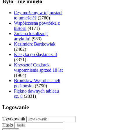
Było - nie minęło
Czy możemy w tej postaci
to umieścić?
(2760)
Współczesna powtórka z
historii
(4171)
Zmiana lokalizacji
artykułu!
(983)
Kazimierz Bartkowiak
(2402)
Klasyka po śląsku cz. 3
(3371)
Krzysztof Ceglarek
wspomnienia sprzed 18 lat
(1964)
Bronisław Wątroba - heft
po ślonsku
(5790)
Piękno dawnych tableau
cz. 8
(2831)
Logowanie
Użytkownik
Hasło