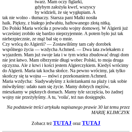
twarz. Mam oczy figlarki,
gdybym założyła kwef, wszyscy
by widzieli, że się wygłupiam. A
tak nie wolno - tłumaczy. Starsza pani Malki nosiła
haik. Piękny, z białego jedwabiu, haftowanego złotą nitką.
Do Polski Maria wróciła z powodu wojny domowej. W Algierii już
wcześniej zrobiło się bardzo nieprzyjemnie. A potem było już tak
niebezpiecznie, ze mąż bał się o mnie.
Czy wrócą do Algierii? — Zostawiliśmy tam cały dorobek
wspólnego życia — wzdycha Achmed. — Dwa lata zwlekałem z
wyjazdem. Mam już swoje lata i w tym wieku zbudować drugi dom
nie jest łatwo. Mam
olbrzymie długi wobec Polski, to moja druga
ojczyzna. Ale z krwi i kości jestem Algierczykiem. Kiedyś wrócimy
do Algierii. Maria tak kocha słońce. Na pewno wrócimy, jak tylko
skończy się ta wojna — mówi z przekonaniem Achmed.
Maria wzdycha: Siadywałyśmy z koleżankami na plaży i tak sobie
mówiłyśmy: udało nam się życie. Mamy dobrych mężów,
mieszkamy w pięknych domach. Mamy tyle szczęścia, bo żadnej
wojny nie przeżyłyśmy. A tu, 'voila', też nas dosięgnęło.
Na podstawie treści artykułu napisanego prawie 30 lat temu przez
MARIĘ KLIMCZYK
TUTAJ
TUTAJ
Zobacz też
oraz