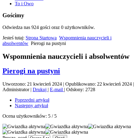
To i Owo
Gościmy
Odwiedza nas 924 gości oraz 0 użytkowników.
Jesteś tutaj:
Strona Startowa
Wspomnienia nauczycieli i
absolwentów
Pierogi na pustyni
Wspomnienia nauczycieli i absolwentów
Pierogi na pustyni
Utworzono: 21 kwiecień 2024
|
Opublikowano: 22 kwiecień 2024
|
Administrator
|
Drukuj
|
E-mail
|
Odsłony: 2728
Poprzedni artykuł
Następny artykuł
Ocena użytkowników:
5
/
5
Proszę, oceń