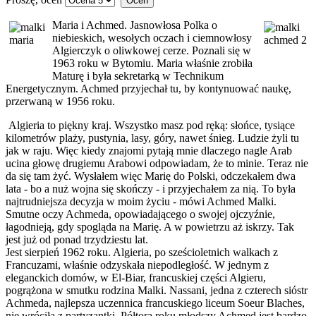
Maria i Achmed. Jasnowłosa Polka o
niebieskich, wesołych oczach i ciemnowłosy
Algierczyk o oliwkowej cerze. Poznali się w
1963 roku w Bytomiu. Maria właśnie zrobiła
Maturę i była sekretarką w Technikum
Energetycznym. Achmed przyjechał tu, by kontynuować naukę,
przerwaną w 1956 roku.
Algieria to piękny kraj. Wszystko masz pod ręką: słońce, tysiące
kilometrów plaży, pustynia, lasy, góry, nawet śnieg. Ludzie żyli tu
jak w raju. Więc kiedy znajomi pytają mnie dlaczego nagle Arab
ucina głowę drugiemu Arabowi odpowiadam, że to minie. Teraz nie
da się tam żyć. Wysłałem więc Marię do Polski, odczekałem dwa
lata - bo a nuż wojna się skończy - i przyjechałem za nią. To była
najtrudniejsza decyzja w moim życiu - mówi Achmed Malki.
Smutne oczy Achmeda, opowiadającego o swojej ojczyźnie,
łagodnieją, gdy spogląda na Marię. A w powietrzu aż iskrzy. Tak
jest już od ponad trzydziestu lat.
Jest sierpień 1962 roku. Algieria, po sześcioletnich walkach z
Francuzami, właśnie odzyskała niepodległość. W jednym z
eleganckich domów, w El-Biar, francuskiej części Algieru,
pogrążona w smutku rodzina Malki. Nassani, jedna z czterech sióstr
Achmeda, najlepsza uczennica francuskiego liceum Soeur Blaches,
nie wróciła z partyzantki. Półtora roku młodszy Achmed jest bardzo