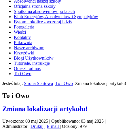
Absolwenci naszej szkoły
Oficjalna strona szkoły
Spotkania absolwentów po latach
Klub Emerytów, Absolwentów i Sympatyków
Bytom i okolice - wczoraj i dziś
Fotogaleria
Wieści
Kontakty
Plikownia
Nasze archiwum
Krzyżówki
Blogi Użytkowników
Tutoriale, instrukcje
Odeszli od nas
To i Owo
Jesteś tutaj:
Strona Startowa
To i Owo
Zmiana lokalizacji artykułu!
To i Owo
Zmiana lokalizacji artykułu!
Utworzono: 03 maj 2025
|
Opublikowano: 03 maj 2025
|
Administrator
|
Drukuj
|
E-mail
|
Odsłony: 979