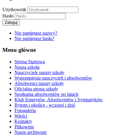
Użytkownik
Hasło
Zaloguj
Nie pamiętasz nazwy?
Nie pamiętasz hasła?
Menu główne
Strona Startowa
Nasza szkoła
Nauczyciele naszej szkoły
Wspomnienia nauczycieli i absolwentów
Absolwenci naszej szkoły
Oficjalna strona szkoły
Spotkania absolwentów po latach
Klub Emerytów, Absolwentów i Sympatyków
Bytom i okolice - wczoraj i dziś
Fotogaleria
Wieści
Kontakty
Plikownia
Nasze archiwum