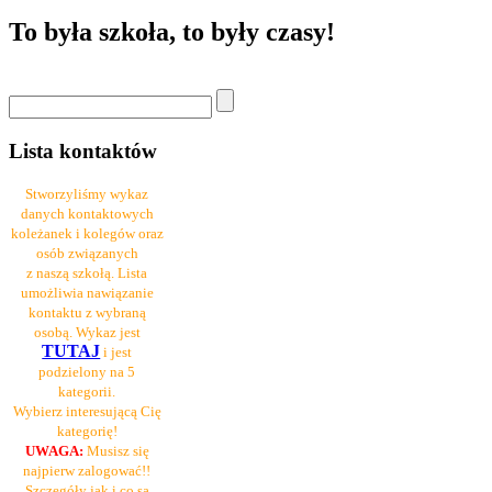
To była szkoła, to były czasy!
Lista kontaktów
Stworzyliśmy wykaz
danych kontaktowych
koleżanek i kolegów oraz
osób związanych
z naszą szkołą. Lista
umożliwia nawiązanie
kontaktu z wybraną
osobą. Wykaz jest
TUTAJ
i jest
podzielony na 5
kategorii.
Wybierz interesującą Cię
kategorię!
UWAGA:
Musisz się
najpierw zalogować!!
Szczegóły jak i co są