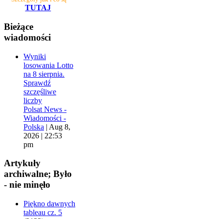
TUTAJ
Bieżące
wiadomości
Wyniki
losowania Lotto
na 8 sierpnia.
Sprawdź
szczęśliwe
liczby
Polsat News -
Wiadomości -
Polska
|
Aug 8,
2026 | 22:53
pm
Artykuły
archiwalne; Było
- nie minęło
Piękno dawnych
tableau cz. 5