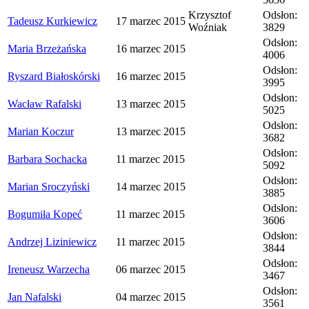
Krzysztof
Odsłon:
Tadeusz Kurkiewicz
17 marzec 2015
Woźniak
3829
Odsłon:
Maria Brzeżańska
16 marzec 2015
4006
Odsłon:
Ryszard Białoskórski
16 marzec 2015
3995
Odsłon:
Wacław Rafalski
13 marzec 2015
5025
Odsłon:
Marian Koczur
13 marzec 2015
3682
Odsłon:
Barbara Sochacka
11 marzec 2015
5092
Odsłon:
Marian Sroczyński
14 marzec 2015
3885
Odsłon:
Bogumiła Kopeć
11 marzec 2015
3606
Odsłon:
Andrzej Liziniewicz
11 marzec 2015
3844
Odsłon:
Ireneusz Warzecha
06 marzec 2015
3467
Odsłon:
Jan Nafalski
04 marzec 2015
3561