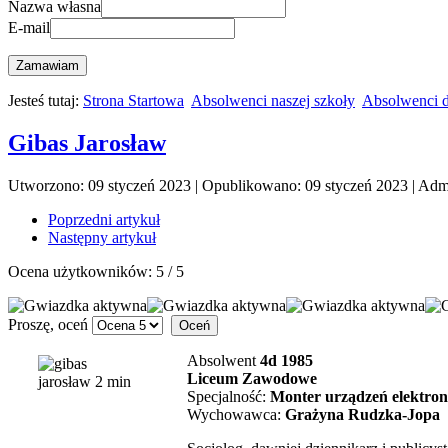
Nazwa własna
E-mail
Zamawiam
Jesteś tutaj:
Strona Startowa
Absolwenci naszej szkoły
Absolwenci d
Gibas Jarosław
Utworzono: 09 styczeń 2023
|
Opublikowano: 09 styczeń 2023
|
Admi
Poprzedni artykuł
Następny artykuł
Ocena użytkowników:
5
/
5
Proszę, oceń
Absolwent
4d 1985
Liceum Zawodowe
Specjalność:
Monter urządzeń elektron
Wychowawca:
Grażyna Rudzka-Jopa