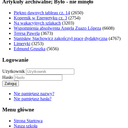
Artykuły archiwalne; Było - nie minęło
Piękno dawnych tableau cz. 14
(2650)
Kopernik w Energetyku cz. 3
(2754)
Na wakacyjnych szlakach
(3203)
Wspomnienia absolwenta Angela Zuazo Lópeza
(6608)
Teresa Pawela
(3673)
Stanisław Stachowicz zakończył pracę dydaktyczną
(4767)
Limeryki
(3253)
Edmund Gruszka
(5656)
Logowanie
Użytkownik
Hasło
Zaloguj
Nie pamiętasz nazwy?
Nie pamiętasz hasła?
Menu główne
Strona Startowa
Nasza szkoła