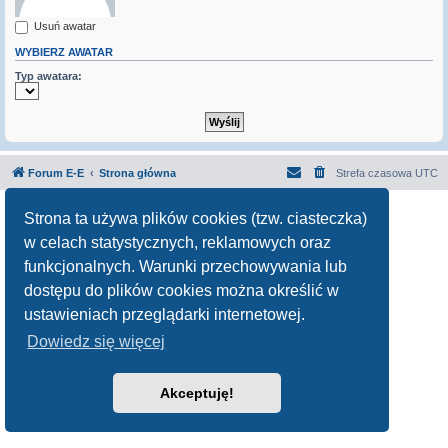
Usuń awatar
WYBIERZ AWATAR
Typ awatara:
Forum E-E
Strona główna
Strefa czasowa
UTC
Technologię dostarcza
phpBB
® Forum Software © phpBB Limited
Strona ta używa plików cookies (tzw. ciasteczka)
Polski pakiet językowy dostarcza
phpBB.pl
w celach statystycznych, reklamowych oraz
Zasady ochrony danych osobowych
|
Regulamin
funkcjonalnych. Warunki przechowywania lub
dostępu do plików cookies można określić w
ustawieniach przeglądarki internetowej.
Dowiedz się więcej
Akceptuję!