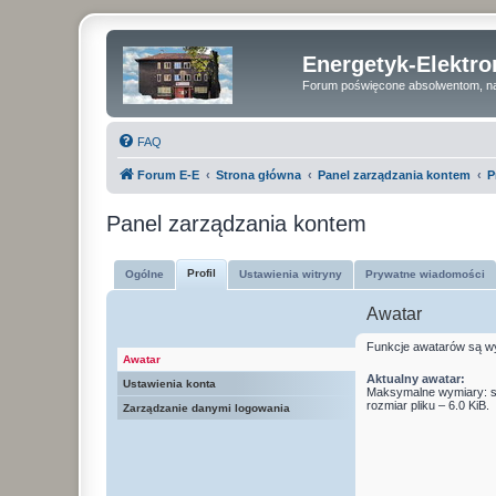
Energetyk-Elektr
Forum poświęcone absolwentom, na
FAQ
Forum E-E
Strona główna
Panel zarządzania kontem
P
Panel zarządzania kontem
Profil
Ogólne
Ustawienia witryny
Prywatne wiadomości
Awatar
Funkcje awatarów są w
Awatar
Aktualny awatar:
Ustawienia konta
Maksymalne wymiary: sz
rozmiar pliku – 6.0 KiB.
Zarządzanie danymi logowania