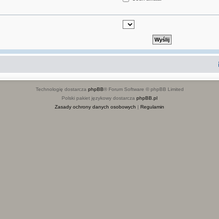
Technologię dostarcza
phpBB
® Forum Software © phpBB Limited
Polski pakiet językowy dostarcza
phpBB.pl
Zasady ochrony danych osobowych
|
Regulamin