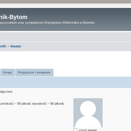
onik-Bytom
uczycielom oraz sympatykom Energetyka i Elektronika w Bytomiu
rofil
Awatar
Grupy
Przyjaciele i wrogowie
yłączone.
erokość – 90 pikseli, wysokość – 90 pikseli,
Usuń awatar