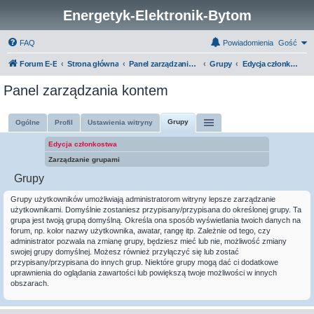
Energetyk-Elektronik-Bytom
FAQ
Powiadomienia
Gość
Forum E-E
Strona główna
Panel zarządzania kontem
Grupy
Edycja członkostwa
Panel zarządzania kontem
Grupy
Ogólne
Profil
Ustawienia witryny
Edycja członkostwa
Zarządzanie grupami
Grupy
Grupy użytkowników umożliwiają administratorom witryny lepsze zarządzanie
użytkownikami. Domyślnie zostaniesz przypisany/przypisana do określonej grupy. Ta
grupa jest twoją grupą domyślną. Określa ona sposób wyświetlania twoich danych na
forum, np. kolor nazwy użytkownika, awatar, rangę itp. Zależnie od tego, czy
administrator pozwala na zmianę grupy, będziesz mieć lub nie, możliwość zmiany
swojej grupy domyślnej. Możesz również przyłączyć się lub zostać
przypisany/przypisana do innych grup. Niektóre grupy mogą dać ci dodatkowe
uprawnienia do oglądania zawartości lub powiększą twoje możliwości w innych
obszarach.