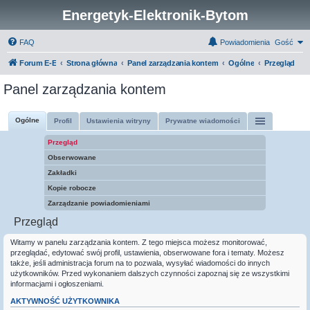
Energetyk-Elektronik-Bytom
FAQ
Powiadomienia
Gość
Forum E-E
Strona główna
Panel zarządzania kontem
Ogólne
Przegląd
Panel zarządzania kontem
Ogólne
Profil
Ustawienia witryny
Prywatne wiadomości
Przegląd
Obserwowane
Zakładki
Kopie robocze
Zarządzanie powiadomieniami
Przegląd
Witamy w panelu zarządzania kontem. Z tego miejsca możesz monitorować,
przeglądać, edytować swój profil, ustawienia, obserwowane fora i tematy. Możesz
także, jeśli administracja forum na to pozwala, wysyłać wiadomości do innych
użytkowników. Przed wykonaniem dalszych czynności zapoznaj się ze wszystkimi
informacjami i ogłoszeniami.
AKTYWNOŚĆ UŻYTKOWNIKA