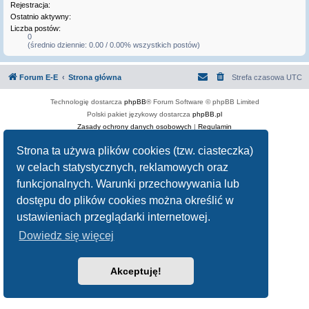
Rejestracja:
Ostatnio aktywny:
Liczba postów:
0
(średnio dziennie: 0.00 / 0.00% wszystkich postów)
Forum E-E
Strona główna
Strefa czasowa
UTC
Technologię dostarcza
phpBB
® Forum Software © phpBB Limited
Polski pakiet językowy dostarcza
phpBB.pl
Zasady ochrony danych osobowych
|
Regulamin
Strona ta używa plików cookies (tzw. ciasteczka)
w celach statystycznych, reklamowych oraz
funkcjonalnych. Warunki przechowywania lub
dostępu do plików cookies można określić w
ustawieniach przeglądarki internetowej.
Dowiedz się więcej
Akceptuję!