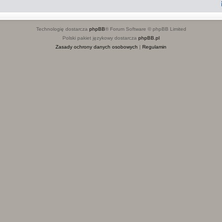
Technologię dostarcza
phpBB
® Forum Software © phpBB Limited
Polski pakiet językowy dostarcza
phpBB.pl
Zasady ochrony danych osobowych
|
Regulamin