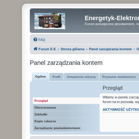
Energetyk-Elektr
Forum poświęcone absolwentom, na
FAQ
Forum E-E
Strona główna
Panel zarządzania kontem
O
Panel zarządzania kontem
Ogólne
Profil
Ustawienia witryny
Prywatne wiadomości
Przegląd
Witamy w panelu zarządz
Przegląd
forum na to pozwala, w
Obserwowane
AKTYWNOŚĆ UŻYTK
Zakładki
Kopie robocze
Zarządzanie powiadomieniami