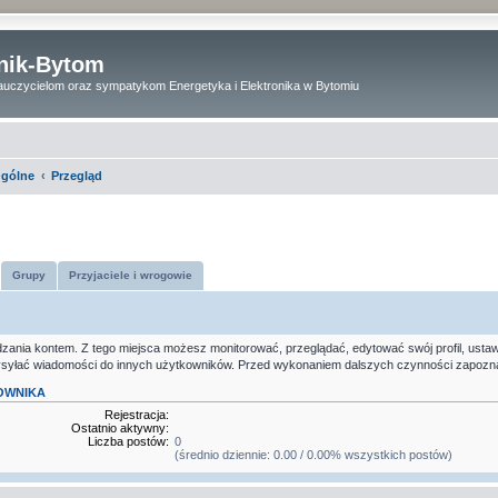
onik-Bytom
uczycielom oraz sympatykom Energetyka i Elektronika w Bytomiu
gólne
Przegląd
Grupy
Przyjaciele i wrogowie
ania kontem. Z tego miejsca możesz monitorować, przeglądać, edytować swój profil, ustawie
ysyłać wiadomości do innych użytkowników. Przed wykonaniem dalszych czynności zapoznaj 
OWNIKA
Rejestracja:
Ostatnio aktywny:
Liczba postów:
0
(średnio dziennie: 0.00 / 0.00% wszystkich postów)