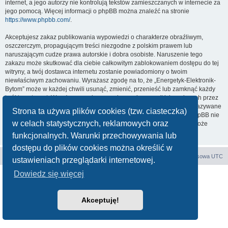
internet, a jego autorzy nie kontrolują tekstów zamieszczanych w internecie za
jego pomocą. Więcej informacji o phpBB można znaleźć na stronie
https://www.phpbb.com/
.
Akceptujesz zakaz publikowania wypowiedzi o charakterze obraźliwym,
oszczerczym, propagującym treści niezgodne z polskim prawem lub
naruszającym cudze prawa autorskie i dobra osobiste. Naruszenie tego
zakazu może skutkować dla ciebie całkowitym zablokowaniem dostępu do tej
witryny, a twój dostawca internetu zostanie powiadomiony o twoim
niewłaściwym zachowaniu. Wyrażasz zgodę na to, że „Energetyk-Elektronik-
Bytom” może w każdej chwili usunąć, zmienić, przenieść lub zamknąć każdy
twój temat, post. Wyrażasz zgodę na zapisywanie wszystkich podanych przez
ciebie informacji w naszej bazie danych. Informacje te nie będą przekazywane
Strona ta używa plików cookies (tzw. ciasteczka)
nikomu bez twojej zgody, ale ani „Energetyk-Elektronik-Bytom”, ani phpBB nie
w celach statystycznych, reklamowych oraz
ponosi odpowiedzialności za włamania do witryny, podczas których może
dojść do kradzieży danych.
funkcjonalnych. Warunki przechowywania lub
dostępu do plików cookies można określić w
Forum E-E
Strona główna
Strefa czasowa
UTC
ustawieniach przeglądarki internetowej.
Dowiedz się więcej
Technologię dostarcza
phpBB
® Forum Software © phpBB Limited
Polski pakiet językowy dostarcza
phpBB.pl
Zasady ochrony danych osobowych
|
Regulamin
Akceptuję!