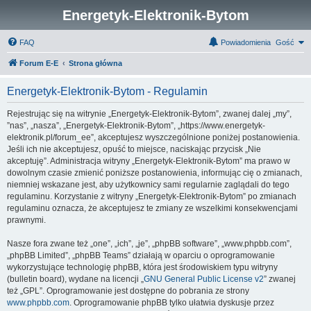
Energetyk-Elektronik-Bytom
FAQ
Powiadomienia
Gość
Forum E-E
Strona główna
Energetyk-Elektronik-Bytom - Regulamin
Rejestrując się na witrynie „Energetyk-Elektronik-Bytom”, zwanej dalej „my”,
”nas”, „nasza”, „Energetyk-Elektronik-Bytom”, „https://www.energetyk-
elektronik.pl/forum_ee”, akceptujesz wyszczególnione poniżej postanowienia.
Jeśli ich nie akceptujesz, opuść to miejsce, naciskając przycisk „Nie
akceptuję”. Administracja witryny „Energetyk-Elektronik-Bytom” ma prawo w
dowolnym czasie zmienić poniższe postanowienia, informując cię o zmianach,
niemniej wskazane jest, aby użytkownicy sami regularnie zaglądali do tego
regulaminu. Korzystanie z witryny „Energetyk-Elektronik-Bytom” po zmianach
regulaminu oznacza, że akceptujesz te zmiany ze wszelkimi konsekwencjami
prawnymi.
Nasze fora zwane też „one”, „ich”, „je”, „phpBB software”, „www.phpbb.com”,
„phpBB Limited”, „phpBB Teams” działają w oparciu o oprogramowanie
wykorzystujące technologię phpBB, która jest środowiskiem typu witryny
(bulletin board), wydane na licencji „
GNU General Public License v2
” zwanej
też „GPL”. Oprogramowanie jest dostępne do pobrania ze strony
www.phpbb.com
. Oprogramowanie phpBB tylko ułatwia dyskusje przez