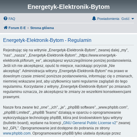
Energetyk-Elektronik-Bytom
FAQ
Powiadomienia
Gość
Forum E-E
Strona główna
Energetyk-Elektronik-Bytom - Regulamin
Rejestrując się na witrynie „Energetyk-Elektronik-Bytom”, zwanej dalej „my”,
”nas”, „nasza”, „Energetyk-Elektronik-Bytom”, „https://www.energetyk-
elektronik.pl/forum_ee”, akceptujesz wyszczególnione poniżej postanowienia.
Jeśli ich nie akceptujesz, opuść to miejsce, naciskając przycisk „Nie
akceptuję”. Administracja witryny „Energetyk-Elektronik-Bytom” ma prawo w
dowolnym czasie zmienić poniższe postanowienia, informując cię o zmianach,
niemniej wskazane jest, aby użytkownicy sami regularnie zaglądali do tego
regulaminu. Korzystanie z witryny „Energetyk-Elektronik-Bytom” po zmianach
regulaminu oznacza, że akceptujesz te zmiany ze wszelkimi konsekwencjami
prawnymi.
Nasze fora zwane też „one”, „ich”, „je”, „phpBB software”, „www.phpbb.com”,
„phpBB Limited”, „phpBB Teams” działają w oparciu o oprogramowanie
wykorzystujące technologię phpBB, która jest środowiskiem typu witryny
(bulletin board), wydane na licencji „
GNU General Public License v2
” zwanej
też „GPL”. Oprogramowanie jest dostępne do pobrania ze strony
www.phpbb.com
. Oprogramowanie phpBB tylko ułatwia dyskusje przez