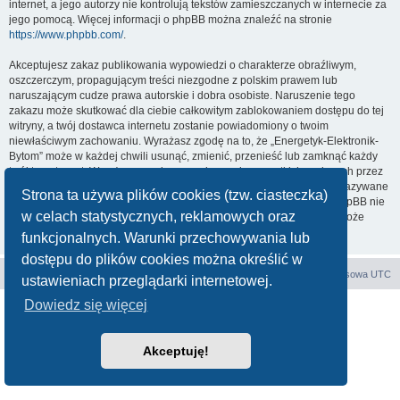
internet, a jego autorzy nie kontrolują tekstów zamieszczanych w internecie za
jego pomocą. Więcej informacji o phpBB można znaleźć na stronie
https://www.phpbb.com/
.
Akceptujesz zakaz publikowania wypowiedzi o charakterze obraźliwym,
oszczerczym, propagującym treści niezgodne z polskim prawem lub
naruszającym cudze prawa autorskie i dobra osobiste. Naruszenie tego
zakazu może skutkować dla ciebie całkowitym zablokowaniem dostępu do tej
witryny, a twój dostawca internetu zostanie powiadomiony o twoim
niewłaściwym zachowaniu. Wyrażasz zgodę na to, że „Energetyk-Elektronik-
Bytom” może w każdej chwili usunąć, zmienić, przenieść lub zamknąć każdy
twój temat, post. Wyrażasz zgodę na zapisywanie wszystkich podanych przez
ciebie informacji w naszej bazie danych. Informacje te nie będą przekazywane
Strona ta używa plików cookies (tzw. ciasteczka)
nikomu bez twojej zgody, ale ani „Energetyk-Elektronik-Bytom”, ani phpBB nie
w celach statystycznych, reklamowych oraz
ponosi odpowiedzialności za włamania do witryny, podczas których może
dojść do kradzieży danych.
funkcjonalnych. Warunki przechowywania lub
dostępu do plików cookies można określić w
Forum E-E
Strona główna
Strefa czasowa
UTC
ustawieniach przeglądarki internetowej.
Dowiedz się więcej
Technologię dostarcza
phpBB
® Forum Software © phpBB Limited
Polski pakiet językowy dostarcza
phpBB.pl
Zasady ochrony danych osobowych
|
Regulamin
Akceptuję!