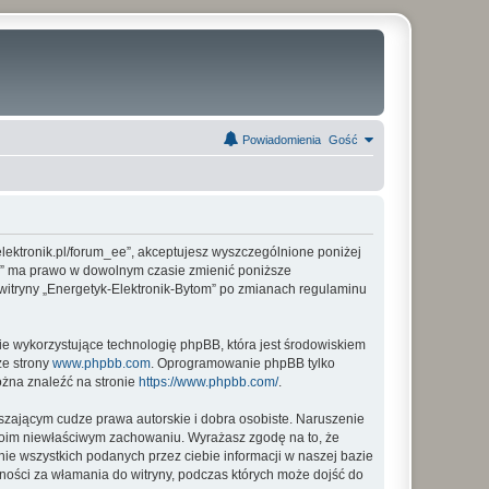
Powiadomienia
Gość
-elektronik.pl/forum_ee”, akceptujesz wyszczególnione poniżej
ytom” ma prawo w dowolnym czasie zmienić poniższe
 witryny „Energetyk-Elektronik-Bytom” po zmianach regulaminu
ie wykorzystujące technologię phpBB, która jest środowiskiem
ze strony
www.phpbb.com
. Oprogramowanie phpBB tylko
ożna znaleźć na stronie
https://www.phpbb.com/
.
zającym cudze prawa autorskie i dobra osobiste. Naruszenie
twoim niewłaściwym zachowaniu. Wyrażasz zgodę na to, że
ie wszystkich podanych przez ciebie informacji w naszej bazie
lności za włamania do witryny, podczas których może dojść do