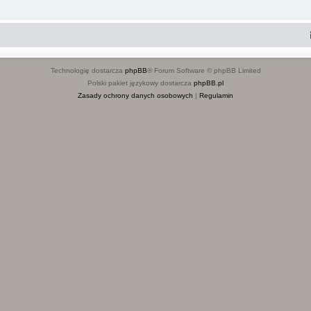
Technologię dostarcza
phpBB
® Forum Software © phpBB Limited
Polski pakiet językowy dostarcza
phpBB.pl
Zasady ochrony danych osobowych
|
Regulamin