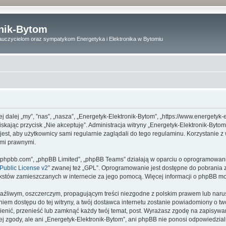
onik-Bytom
uczycielom oraz sympatykom Energetyka i Elektronika w Bytomiu
ej dalej „my”, ”nas”, „nasza”, „Energetyk-Elektronik-Bytom”, „https://www.energetyk
aciskając przycisk „Nie akceptuję”. Administracja witryny „Energetyk-Elektronik-B
est, aby użytkownicy sami regularnie zaglądali do tego regulaminu. Korzystanie z
ami prawnymi.
www.phpbb.com”, „phpBB Limited”, „phpBB Teams” działają w oparciu o oprogramowan
ublic License v2
” zwanej też „GPL”. Oprogramowanie jest dostępne do pobrania 
ą tekstów zamieszczanych w internecie za jego pomocą. Więcej informacji o phpBB m
aźliwym, oszczerczym, propagującym treści niezgodne z polskim prawem lub narus
iem dostępu do tej witryny, a twój dostawca internetu zostanie powiadomiony o 
ienić, przenieść lub zamknąć każdy twój temat, post. Wyrażasz zgodę na zapisywan
j zgody, ale ani „Energetyk-Elektronik-Bytom”, ani phpBB nie ponosi odpowiedzia