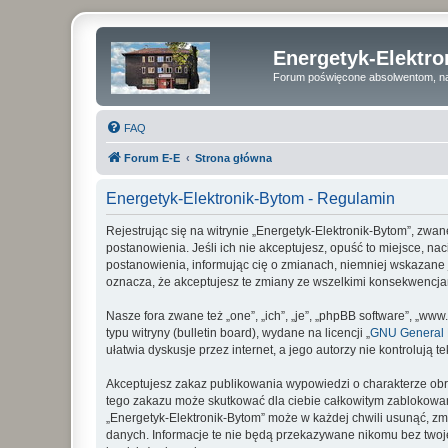
Energetyk-Elektr
Forum poświęcone absolwentom, na
FAQ
Forum E-E
Strona główna
Energetyk-Elektronik-Bytom - Regulamin
Rejestrując się na witrynie „Energetyk-Elektronik-Bytom”, zwan
postanowienia. Jeśli ich nie akceptujesz, opuść to miejsce, n
postanowienia, informując cię o zmianach, niemniej wskazane j
oznacza, że akceptujesz te zmiany ze wszelkimi konsekwencj
Nasze fora zwane też „one”, „ich”, „je”, „phpBB software”, „
typu witryny (bulletin board), wydane na licencji „
GNU General P
ułatwia dyskusje przez internet, a jego autorzy nie kontroluj
Akceptujesz zakaz publikowania wypowiedzi o charakterze obr
tego zakazu może skutkować dla ciebie całkowitym zablokowan
„Energetyk-Elektronik-Bytom” może w każdej chwili usunąć, zm
danych. Informacje te nie będą przekazywane nikomu bez twoje