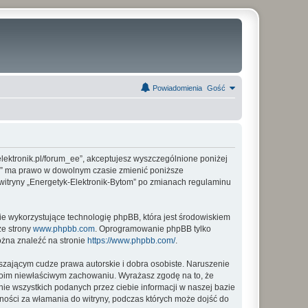
Powiadomienia
Gość
-elektronik.pl/forum_ee”, akceptujesz wyszczególnione poniżej
ytom” ma prawo w dowolnym czasie zmienić poniższe
 witryny „Energetyk-Elektronik-Bytom” po zmianach regulaminu
ie wykorzystujące technologię phpBB, która jest środowiskiem
ze strony
www.phpbb.com
. Oprogramowanie phpBB tylko
ożna znaleźć na stronie
https://www.phpbb.com/
.
zającym cudze prawa autorskie i dobra osobiste. Naruszenie
twoim niewłaściwym zachowaniu. Wyrażasz zgodę na to, że
ie wszystkich podanych przez ciebie informacji w naszej bazie
lności za włamania do witryny, podczas których może dojść do