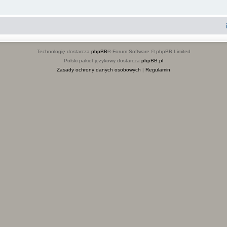
Technologię dostarcza
phpBB
® Forum Software © phpBB Limited
Polski pakiet językowy dostarcza
phpBB.pl
Zasady ochrony danych osobowych
|
Regulamin