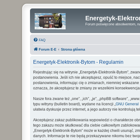
Energetyk-Elektr
Forum poświęcone absolwentom, na
FAQ
Forum E-E
Strona główna
Energetyk-Elektronik-Bytom - Regulamin
Rejestrując się na witrynie „Energetyk-Elektronik-Bytom”, zwan
postanowienia. Jeśli ich nie akceptujesz, opuść to miejsce, n
postanowienia, informując cię o zmianach, niemniej wskazane j
oznacza, że akceptujesz te zmiany ze wszelkimi konsekwencj
Nasze fora zwane też „one”, „ich”, „je”, „phpBB software”, „
typu witryny (bulletin board), wydane na licencji „
GNU General P
ułatwia dyskusje przez internet, a jego autorzy nie kontroluj
Akceptujesz zakaz publikowania wypowiedzi o charakterze obr
tego zakazu może skutkować dla ciebie całkowitym zablokowan
„Energetyk-Elektronik-Bytom” może w każdej chwili usunąć, zm
danych. Informacje te nie będą przekazywane nikomu bez twoje