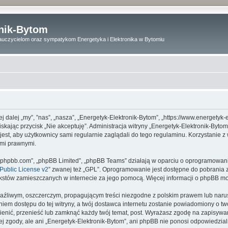
onik-Bytom
uczycielom oraz sympatykom Energetyka i Elektronika w Bytomiu
ej dalej „my”, ”nas”, „nasza”, „Energetyk-Elektronik-Bytom”, „https://www.energetyk
aciskając przycisk „Nie akceptuję”. Administracja witryny „Energetyk-Elektronik-B
est, aby użytkownicy sami regularnie zaglądali do tego regulaminu. Korzystanie z
ami prawnymi.
www.phpbb.com”, „phpBB Limited”, „phpBB Teams” działają w oparciu o oprogramowan
ublic License v2
” zwanej też „GPL”. Oprogramowanie jest dostępne do pobrania 
ą tekstów zamieszczanych w internecie za jego pomocą. Więcej informacji o phpBB m
aźliwym, oszczerczym, propagującym treści niezgodne z polskim prawem lub narus
iem dostępu do tej witryny, a twój dostawca internetu zostanie powiadomiony o 
ienić, przenieść lub zamknąć każdy twój temat, post. Wyrażasz zgodę na zapisywan
j zgody, ale ani „Energetyk-Elektronik-Bytom”, ani phpBB nie ponosi odpowiedzia