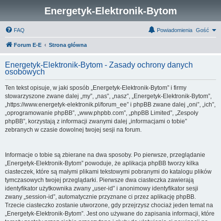
Energetyk-Elektronik-Bytom
FAQ
Powiadomienia
Gość
Forum E-E
Strona główna
Energetyk-Elektronik-Bytom - Zasady ochrony danych
osobowych
Ten tekst opisuje, w jaki sposób „Energetyk-Elektronik-Bytom” i firmy
stowarzyszone zwane dalej „my”, „nas”, „nasz”, „Energetyk-Elektronik-Bytom”,
„https://www.energetyk-elektronik.pl/forum_ee” i phpBB zwane dalej „oni”, „ich”,
„oprogramowanie phpBB”, „www.phpbb.com”, „phpBB Limited”, „Zespoły
phpBB”, korzystają z informacji zwanymi dalej „informacjami o tobie”
zebranych w czasie dowolnej twojej sesji na forum.
Informacje o tobie są zbierane na dwa sposoby. Po pierwsze, przeglądanie
„Energetyk-Elektronik-Bytom” powoduje, że aplikacja phpBB tworzy kilka
ciasteczek, które są małymi plikami tekstowymi pobranymi do katalogu plików
tymczasowych twojej przeglądarki. Pierwsze dwa ciasteczka zawierają
identyfikator użytkownika zwany „user-id” i anonimowy identyfikator sesji
zwany „session-id”, automatycznie przyznane ci przez aplikację phpBB.
Trzecie ciasteczko zostanie utworzone, gdy przejrzysz chociaż jeden temat na
„Energetyk-Elektronik-Bytom”. Jest ono używane do zapisania informacji, które