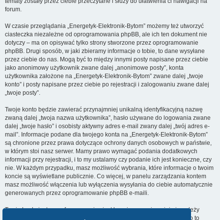
tematy zostały przez ciebie przeczytane i służy do ułatwienia ci nawigacji na
forum.
W czasie przeglądania „Energetyk-Elektronik-Bytom” możemy też utworzyć
ciasteczka niezależne od oprogramowania phpBB, ale ich ten dokument nie
dotyczy – ma on opisywać tylko strony stworzone przez oprogramowanie
phpBB. Drugi sposób, w jaki zbieramy informacje o tobie, to dane wysyłane
przez ciebie do nas. Mogą być to między innymi posty napisane przez ciebie
jako anonimowy użytkownik zwane dalej „anonimowe posty”, konta
użytkownika założone na „Energetyk-Elektronik-Bytom” zwane dalej „twoje
konto” i posty napisane przez ciebie po rejestracji i zalogowaniu zwane dalej
„twoje posty”.
Twoje konto będzie zawierać przynajmniej unikalną identyfikacyjną nazwę
zwaną dalej „twoja nazwa użytkownika”, hasło używane do logowania zwane
dalej „twoje hasło” i osobisty aktywny adres e-mail zwany dalej „twój adres e-
mail”. Informacje podane dla twojego konta na „Energetyk-Elektronik-Bytom”
są chronione przez prawa dotyczące ochrony danych osobowych w państwie,
w którym stoi nasz serwer. Mamy prawo wymagać podania dodatkowych
informacji przy rejestracji, i to my ustalamy czy podanie ich jest konieczne, czy
nie. W każdym przypadku, masz możliwość wybrania, które informacje o twoim
koncie są wyświetlane publicznie. Co więcej, w panelu zarządzania kontem
masz możliwość włączenia lub wyłączenia wysyłania do ciebie automatycznie
generowanych przez oprogramowanie phpBB e-maili.
Twoje hasło jest zaszyfrowane, więc jest bezpieczne, niemniej nie należy
używać tego samego hasła na różnych witrynach internetowych. Hasło to