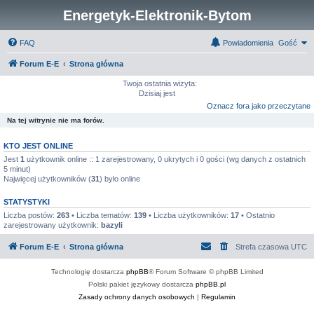
Energetyk-Elektronik-Bytom
FAQ
Powiadomienia
Gość
Forum E-E
Strona główna
Twoja ostatnia wizyta:
Dzisiaj jest
Oznacz fora jako przeczytane
Na tej witrynie nie ma forów.
KTO JEST ONLINE
Jest
1
użytkownik online :: 1 zarejestrowany, 0 ukrytych i 0 gości (wg danych z ostatnich
5 minut)
Najwięcej użytkowników (
31
) było online
STATYSTYKI
Liczba postów:
263
• Liczba tematów:
139
• Liczba użytkowników:
17
• Ostatnio
zarejestrowany użytkownik:
bazyli
Forum E-E
Strona główna
Strefa czasowa
UTC
Technologię dostarcza
phpBB
® Forum Software © phpBB Limited
Polski pakiet językowy dostarcza
phpBB.pl
Zasady ochrony danych osobowych
|
Regulamin