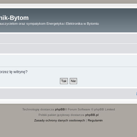
onik-Bytom
uczycielom oraz sympatykom Energetyka i Elektronika w Bytomiu
rzez tę witrynę?
Technologię dostarcza
phpBB
® Forum Software © phpBB Limited
Polski pakiet językowy dostarcza
phpBB.pl
Zasady ochrony danych osobowych
|
Regulamin