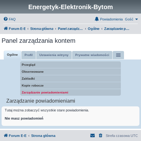
Energetyk-Elektronik-Bytom
FAQ
Powiadomienia
Gość
Forum E-E
Strona główna
Panel zarządzania kontem
Ogólne
Zarządzanie powiadomieniami
Panel zarządzania kontem
Ogólne
Profil
Ustawienia witryny
Prywatne wiadomości
Przegląd
Obserwowane
Zakładki
Kopie robocze
Zarządzanie powiadomieniami
Zarządzanie powiadomieniami
Tutaj można zobaczyć wszystkie stare powiadomienia.
Nie masz powiadomień
Forum E-E
Strona główna
Strefa czasowa
UTC