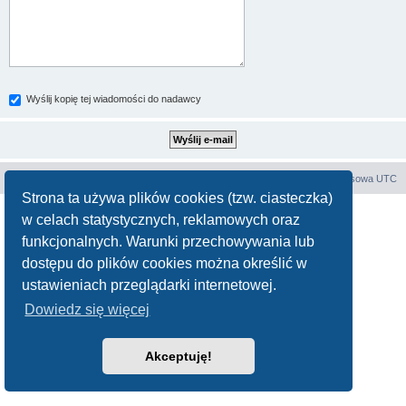
Wyślij kopię tej wiadomości do nadawcy
Forum E-E
Strona główna
Strefa czasowa
UTC
Strona ta używa plików cookies (tzw. ciasteczka)
Technologię dostarcza
phpBB
® Forum Software © phpBB Limited
w celach statystycznych, reklamowych oraz
Polski pakiet językowy dostarcza
phpBB.pl
funkcjonalnych. Warunki przechowywania lub
Zasady ochrony danych osobowych
|
Regulamin
dostępu do plików cookies można określić w
ustawieniach przeglądarki internetowej.
Dowiedz się więcej
Akceptuję!