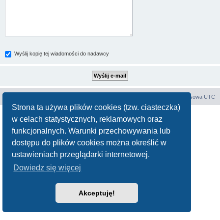
Wyślij kopię tej wiadomości do nadawcy
Forum E-E
Strona główna
Strefa czasowa
UTC
Strona ta używa plików cookies (tzw. ciasteczka)
Technologię dostarcza
phpBB
® Forum Software © phpBB Limited
w celach statystycznych, reklamowych oraz
Polski pakiet językowy dostarcza
phpBB.pl
funkcjonalnych. Warunki przechowywania lub
Zasady ochrony danych osobowych
|
Regulamin
dostępu do plików cookies można określić w
ustawieniach przeglądarki internetowej.
Dowiedz się więcej
Akceptuję!