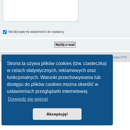
Wyślij kopię tej wiadomości do nadawcy
Forum E-E
Strona główna
Strefa czasowa
UTC
Strona ta używa plików cookies (tzw. ciasteczka)
Technologię dostarcza
phpBB
® Forum Software © phpBB Limited
w celach statystycznych, reklamowych oraz
Polski pakiet językowy dostarcza
phpBB.pl
funkcjonalnych. Warunki przechowywania lub
Zasady ochrony danych osobowych
|
Regulamin
dostępu do plików cookies można określić w
ustawieniach przeglądarki internetowej.
Dowiedz się więcej
Akceptuję!