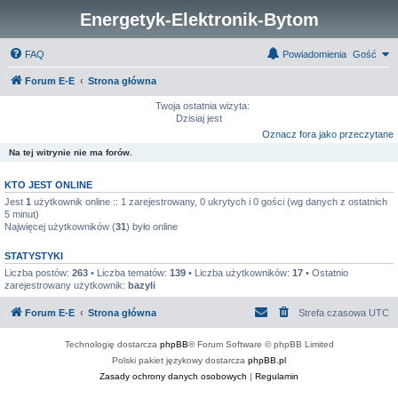
Energetyk-Elektronik-Bytom
FAQ
Powiadomienia
Gość
Forum E-E
Strona główna
Twoja ostatnia wizyta:
Dzisiaj jest
Oznacz fora jako przeczytane
Na tej witrynie nie ma forów.
KTO JEST ONLINE
Jest
1
użytkownik online :: 1 zarejestrowany, 0 ukrytych i 0 gości (wg danych z ostatnich
5 minut)
Najwięcej użytkowników (
31
) było online
STATYSTYKI
Liczba postów:
263
• Liczba tematów:
139
• Liczba użytkowników:
17
• Ostatnio
zarejestrowany użytkownik:
bazyli
Forum E-E
Strona główna
Strefa czasowa
UTC
Technologię dostarcza
phpBB
® Forum Software © phpBB Limited
Polski pakiet językowy dostarcza
phpBB.pl
Zasady ochrony danych osobowych
|
Regulamin