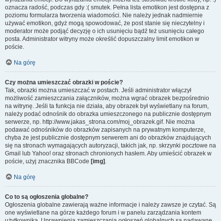
oznacza radość, podczas gdy :( smutek. Pełna lista emotikon jest dostępna z
poziomu formularza tworzenia wiadomości. Nie należy jednak nadmiernie
używać emotikon, gdyż mogą spowodować, że post stanie się nieczytelny i
moderator może podjąć decyzję o ich usunięciu bądź też usunięciu całego
posta. Administrator witryny może określić dopuszczalny limit emotikon w
poście.
Na górę
Czy można umieszczać obrazki w poście?
Tak, obrazki można umieszczać w postach. Jeśli administrator włączył
możliwość zamieszczania załączników, można wgrać obrazek bezpośrednio
na witrynę. Jeśli ta funkcja nie działa, aby obrazek był wyświetlany na forum,
należy podać odnośnik do obrazka umieszczonego na publicznie dostępnym
serwerze, np. http://www.jakas_strona.com/moj_obrazek.gif. Nie można
podawać odnośników do obrazków zapisanych na prywatnym komputerze,
chyba że jest publicznie dostępnym serwerem ani do obrazków znajdujących
się na stronach wymagających autoryzacji, takich jak, np. skrzynki pocztowe na
Gmail lub Yahoo! oraz stronach chronionych hasłem. Aby umieścić obrazek w
poście, użyj znacznika BBCode
[img]
.
Na górę
Co to są ogłoszenia globalne?
Ogłoszenia globalne zawierają ważne informacje i należy zawsze je czytać. Są
one wyświetlane na górze każdego forum i w panelu zarządzania kontem
użytkownika. Uprawnienia zamieszczania ogłoszeń globalnych są nadawane