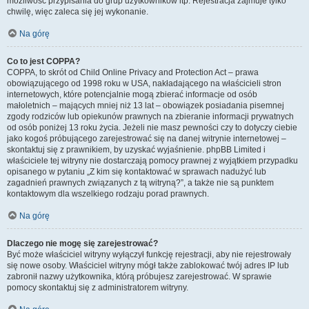
możliwość przypisania do grup użytkowników itp. Rejestracja zajmuje tylko
chwilę, więc zaleca się jej wykonanie.
Na górę
Co to jest COPPA?
COPPA, to skrót od Child Online Privacy and Protection Act – prawa
obowiązującego od 1998 roku w USA, nakładającego na właścicieli stron
internetowych, które potencjalnie mogą zbierać informacje od osób
małoletnich – mających mniej niż 13 lat – obowiązek posiadania pisemnej
zgody rodziców lub opiekunów prawnych na zbieranie informacji prywatnych
od osób poniżej 13 roku życia. Jeżeli nie masz pewności czy to dotyczy ciebie
jako kogoś próbującego zarejestrować się na danej witrynie internetowej –
skontaktuj się z prawnikiem, by uzyskać wyjaśnienie. phpBB Limited i
właściciele tej witryny nie dostarczają pomocy prawnej z wyjątkiem przypadku
opisanego w pytaniu „Z kim się kontaktować w sprawach nadużyć lub
zagadnień prawnych związanych z tą witryną?”, a także nie są punktem
kontaktowym dla wszelkiego rodzaju porad prawnych.
Na górę
Dlaczego nie mogę się zarejestrować?
Być może właściciel witryny wyłączył funkcję rejestracji, aby nie rejestrowały
się nowe osoby. Właściciel witryny mógł także zablokować twój adres IP lub
zabronił nazwy użytkownika, którą próbujesz zarejestrować. W sprawie
pomocy skontaktuj się z administratorem witryny.