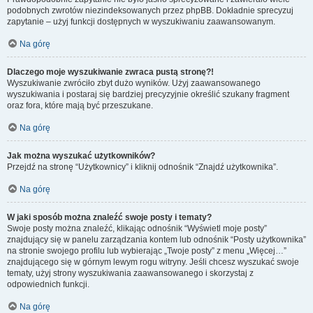
podobnych zwrotów niezindeksowanych przez phpBB. Dokładnie sprecyzuj
zapytanie – użyj funkcji dostępnych w wyszukiwaniu zaawansowanym.
Na górę
Dlaczego moje wyszukiwanie zwraca pustą stronę?!
Wyszukiwanie zwróciło zbyt dużo wyników. Użyj zaawansowanego
wyszukiwania i postaraj się bardziej precyzyjnie określić szukany fragment
oraz fora, które mają być przeszukane.
Na górę
Jak można wyszukać użytkowników?
Przejdź na stronę “Użytkownicy” i kliknij odnośnik “Znajdź użytkownika”.
Na górę
W jaki sposób można znaleźć swoje posty i tematy?
Swoje posty można znaleźć, klikając odnośnik “Wyświetl moje posty”
znajdujący się w panelu zarządzania kontem lub odnośnik “Posty użytkownika”
na stronie swojego profilu lub wybierając „Twoje posty” z menu „Więcej…”
znajdującego się w górnym lewym rogu witryny. Jeśli chcesz wyszukać swoje
tematy, użyj strony wyszukiwania zaawansowanego i skorzystaj z
odpowiednich funkcji.
Na górę