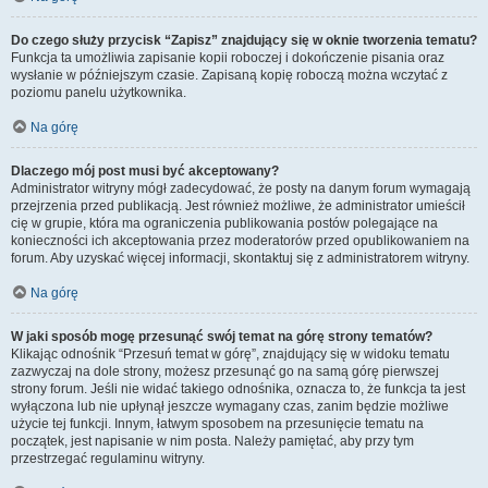
Do czego służy przycisk “Zapisz” znajdujący się w oknie tworzenia tematu?
Funkcja ta umożliwia zapisanie kopii roboczej i dokończenie pisania oraz
wysłanie w późniejszym czasie. Zapisaną kopię roboczą można wczytać z
poziomu panelu użytkownika.
Na górę
Dlaczego mój post musi być akceptowany?
Administrator witryny mógł zadecydować, że posty na danym forum wymagają
przejrzenia przed publikacją. Jest również możliwe, że administrator umieścił
cię w grupie, która ma ograniczenia publikowania postów polegające na
konieczności ich akceptowania przez moderatorów przed opublikowaniem na
forum. Aby uzyskać więcej informacji, skontaktuj się z administratorem witryny.
Na górę
W jaki sposób mogę przesunąć swój temat na górę strony tematów?
Klikając odnośnik “Przesuń temat w górę”, znajdujący się w widoku tematu
zazwyczaj na dole strony, możesz przesunąć go na samą górę pierwszej
strony forum. Jeśli nie widać takiego odnośnika, oznacza to, że funkcja ta jest
wyłączona lub nie upłynął jeszcze wymagany czas, zanim będzie możliwe
użycie tej funkcji. Innym, łatwym sposobem na przesunięcie tematu na
początek, jest napisanie w nim posta. Należy pamiętać, aby przy tym
przestrzegać regulaminu witryny.