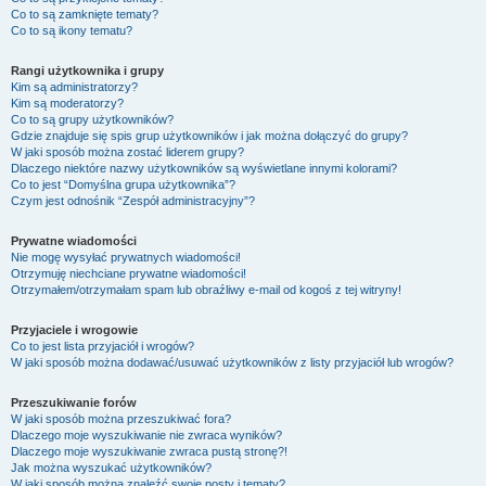
Co to są zamknięte tematy?
Co to są ikony tematu?
Rangi użytkownika i grupy
Kim są administratorzy?
Kim są moderatorzy?
Co to są grupy użytkowników?
Gdzie znajduje się spis grup użytkowników i jak można dołączyć do grupy?
W jaki sposób można zostać liderem grupy?
Dlaczego niektóre nazwy użytkowników są wyświetlane innymi kolorami?
Co to jest “Domyślna grupa użytkownika”?
Czym jest odnośnik “Zespół administracyjny”?
Prywatne wiadomości
Nie mogę wysyłać prywatnych wiadomości!
Otrzymuję niechciane prywatne wiadomości!
Otrzymałem/otrzymałam spam lub obraźliwy e-mail od kogoś z tej witryny!
Przyjaciele i wrogowie
Co to jest lista przyjaciół i wrogów?
W jaki sposób można dodawać/usuwać użytkowników z listy przyjaciół lub wrogów?
Przeszukiwanie forów
W jaki sposób można przeszukiwać fora?
Dlaczego moje wyszukiwanie nie zwraca wyników?
Dlaczego moje wyszukiwanie zwraca pustą stronę?!
Jak można wyszukać użytkowników?
W jaki sposób można znaleźć swoje posty i tematy?