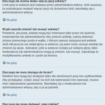
Dlaczego nie można dodać więcej opcji ankiety?
Limit opcji w ankiecie jest ustalany przez administratora witryny. Jeśli uważasz,
że potrzebujesz wstawić więcej opcji niż dozwolony limit, skontaktuj się z
administratorem witryny.
Na górę
W jaki sposób zmienić lub usunąć ankietę?
Podobnie, jak posty, ankiety mogą być zmieniane tylko przez ich autorów,
moderatorów lub administratorów. Aby zmienić ankietę, należy dokonać
zmiany pierwszego posta w wątku, z którym zawsze związana jest ankieta.
Jeśli nikt jeszcze nie oddał głosu w ankiecie, jej autor może usunąć ankietę lub
zmienić jej opcje. Jednakże, jeśli w ankiecie zostały już oddane głosy, tylko
moderatorzy lub administratorzy mogą ją zmienić, lub usunąć. Zapobiega to
modyfikowaniu ankiety w czasie jej trwania.
Na górę
Dlaczego nie mam dostępu do forum?
Niektóre fora mogą być dostępne tylko dla określonych grup lub użytkowników.
Aby przeglądać, czytać, pisać na nich lub wykonywać inne operacje, musisz
mieć odpowiednie uprawnienia. Skontaktuj się z moderatorem lub
administratorem witryny, aby ci je przydzielił.
Na górę
Dlaczego nie mogę dodawać załączników?