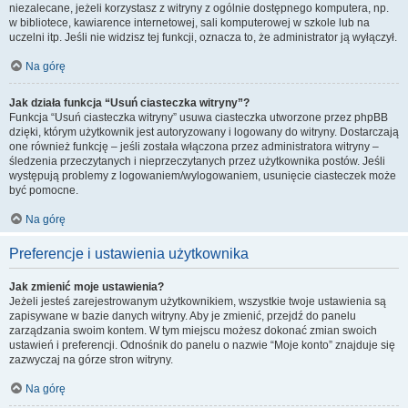
niezalecane, jeżeli korzystasz z witryny z ogólnie dostępnego komputera, np.
w bibliotece, kawiarence internetowej, sali komputerowej w szkole lub na
uczelni itp. Jeśli nie widzisz tej funkcji, oznacza to, że administrator ją wyłączył.
Na górę
Jak działa funkcja “Usuń ciasteczka witryny”?
Funkcja “Usuń ciasteczka witryny” usuwa ciasteczka utworzone przez phpBB
dzięki, którym użytkownik jest autoryzowany i logowany do witryny. Dostarczają
one również funkcję – jeśli została włączona przez administratora witryny –
śledzenia przeczytanych i nieprzeczytanych przez użytkownika postów. Jeśli
występują problemy z logowaniem/wylogowaniem, usunięcie ciasteczek może
być pomocne.
Na górę
Preferencje i ustawienia użytkownika
Jak zmienić moje ustawienia?
Jeżeli jesteś zarejestrowanym użytkownikiem, wszystkie twoje ustawienia są
zapisywane w bazie danych witryny. Aby je zmienić, przejdź do panelu
zarządzania swoim kontem. W tym miejscu możesz dokonać zmian swoich
ustawień i preferencji. Odnośnik do panelu o nazwie “Moje konto” znajduje się
zazwyczaj na górze stron witryny.
Na górę