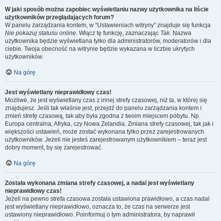
W jaki sposób można zapobiec wyświetlaniu nazwy użytkownika na liście
użytkowników przeglądających forum?
W panelu zarządzania kontem, w “Ustawieniach witryny” znajduje się funkcja
Nie pokazuj statusu online
. Włącz tę funkcję, zaznaczając
Tak
. Nazwa
użytkownika będzie wyświetlana tylko dla administratorów, moderatorów i dla
ciebie. Twoja obecność na witrynie będzie wykazana w liczbie ukrytych
użytkowników.
Na górę
Jest wyświetlany nieprawidłowy czas!
Możliwe, że jest wyświetlany czas z innej strefy czasowej, niż ta, w której się
znajdujesz. Jeśli tak właśnie jest, przejdź do panelu zarządzania kontem i
zmień strefę czasową, tak aby była zgodna z twoim miejscem pobytu. Np.
Europa centralna, Afryka, czy Nowa Zelandia. Zmiana strefy czasowej, tak jak i
większości ustawień, może zostać wykonana tylko przez zarejestrowanych
użytkowników. Jeżeli nie jesteś zarejestrowanym użytkownikiem – teraz jest
dobry moment, by się zarejestrować.
Na górę
Została wykonana zmiana strefy czasowej, a nadal jest wyświetlany
nieprawidłowy czas!
Jeżeli na pewno strefa czasowa została ustawiona prawidłowo, a czas nadal
jest wyświetlany nieprawidłowo, oznacza to, że czas na serwerze jest
ustawiony nieprawidłowo. Poinformuj o tym administratora, by naprawił