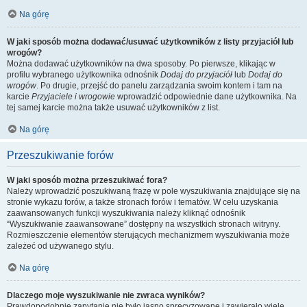
Na górę
W jaki sposób można dodawać/usuwać użytkowników z listy przyjaciół lub
wrogów?
Można dodawać użytkowników na dwa sposoby. Po pierwsze, klikając w
profilu wybranego użytkownika odnośnik
Dodaj do przyjaciół
lub
Dodaj do
wrogów
. Po drugie, przejść do panelu zarządzania swoim kontem i tam na
karcie
Przyjaciele i wrogowie
wprowadzić odpowiednie dane użytkownika. Na
tej samej karcie można także usuwać użytkowników z list.
Na górę
Przeszukiwanie forów
W jaki sposób można przeszukiwać fora?
Należy wprowadzić poszukiwaną frazę w pole wyszukiwania znajdujące się na
stronie wykazu forów, a także stronach forów i tematów. W celu uzyskania
zaawansowanych funkcji wyszukiwania należy kliknąć odnośnik
“Wyszukiwanie zaawansowane” dostępny na wszystkich stronach witryny.
Rozmieszczenie elementów sterujących mechanizmem wyszukiwania może
zależeć od używanego stylu.
Na górę
Dlaczego moje wyszukiwanie nie zwraca wyników?
Prawdopodobnie zapytanie nie było jasno sprecyzowane i zawierało wiele