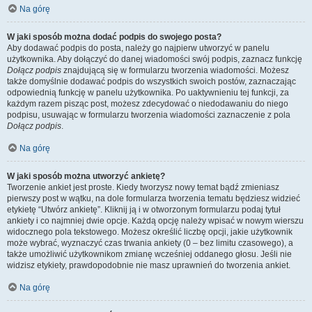
Na górę
W jaki sposób można dodać podpis do swojego posta?
Aby dodawać podpis do posta, należy go najpierw utworzyć w panelu
użytkownika. Aby dołączyć do danej wiadomości swój podpis, zaznacz funkcję
Dołącz podpis
znajdującą się w formularzu tworzenia wiadomości. Możesz
także domyślnie dodawać podpis do wszystkich swoich postów, zaznaczając
odpowiednią funkcję w panelu użytkownika. Po uaktywnieniu tej funkcji, za
każdym razem pisząc post, możesz zdecydować o niedodawaniu do niego
podpisu, usuwając w formularzu tworzenia wiadomości zaznaczenie z pola
Dołącz podpis
.
Na górę
W jaki sposób można utworzyć ankietę?
Tworzenie ankiet jest proste. Kiedy tworzysz nowy temat bądź zmieniasz
pierwszy post w wątku, na dole formularza tworzenia tematu będziesz widzieć
etykietę “Utwórz ankietę”. Kliknij ją i w otworzonym formularzu podaj tytuł
ankiety i co najmniej dwie opcje. Każdą opcję należy wpisać w nowym wierszu
widocznego pola tekstowego. Możesz określić liczbę opcji, jakie użytkownik
może wybrać, wyznaczyć czas trwania ankiety (0 – bez limitu czasowego), a
także umożliwić użytkownikom zmianę wcześniej oddanego głosu. Jeśli nie
widzisz etykiety, prawdopodobnie nie masz uprawnień do tworzenia ankiet.
Na górę