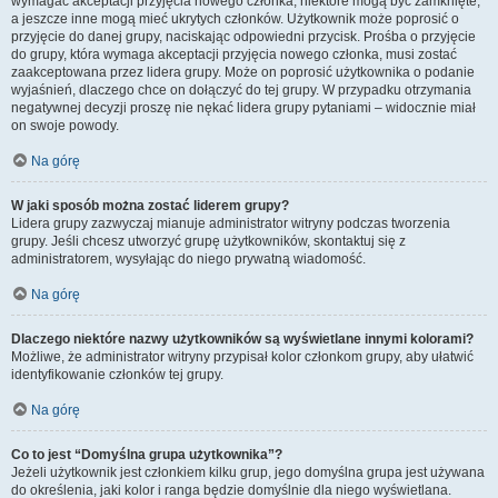
wymagać akceptacji przyjęcia nowego członka, niektóre mogą być zamknięte,
a jeszcze inne mogą mieć ukrytych członków. Użytkownik może poprosić o
przyjęcie do danej grupy, naciskając odpowiedni przycisk. Prośba o przyjęcie
do grupy, która wymaga akceptacji przyjęcia nowego członka, musi zostać
zaakceptowana przez lidera grupy. Może on poprosić użytkownika o podanie
wyjaśnień, dlaczego chce on dołączyć do tej grupy. W przypadku otrzymania
negatywnej decyzji proszę nie nękać lidera grupy pytaniami – widocznie miał
on swoje powody.
Na górę
W jaki sposób można zostać liderem grupy?
Lidera grupy zazwyczaj mianuje administrator witryny podczas tworzenia
grupy. Jeśli chcesz utworzyć grupę użytkowników, skontaktuj się z
administratorem, wysyłając do niego prywatną wiadomość.
Na górę
Dlaczego niektóre nazwy użytkowników są wyświetlane innymi kolorami?
Możliwe, że administrator witryny przypisał kolor członkom grupy, aby ułatwić
identyfikowanie członków tej grupy.
Na górę
Co to jest “Domyślna grupa użytkownika”?
Jeżeli użytkownik jest członkiem kilku grup, jego domyślna grupa jest używana
do określenia, jaki kolor i ranga będzie domyślnie dla niego wyświetlana.