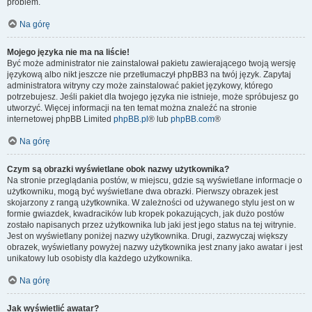
problem.
Na górę
Mojego języka nie ma na liście!
Być może administrator nie zainstalował pakietu zawierającego twoją wersję
językową albo nikt jeszcze nie przetłumaczył phpBB3 na twój język. Zapytaj
administratora witryny czy może zainstalować pakiet językowy, którego
potrzebujesz. Jeśli pakiet dla twojego języka nie istnieje, może spróbujesz go
utworzyć. Więcej informacji na ten temat można znaleźć na stronie
internetowej phpBB Limited
phpBB.pl
® lub
phpBB.com
®
Na górę
Czym są obrazki wyświetlane obok nazwy użytkownika?
Na stronie przeglądania postów, w miejscu, gdzie są wyświetlane informacje o
użytkowniku, mogą być wyświetlane dwa obrazki. Pierwszy obrazek jest
skojarzony z rangą użytkownika. W zależności od używanego stylu jest on w
formie gwiazdek, kwadracików lub kropek pokazujących, jak dużo postów
zostało napisanych przez użytkownika lub jaki jest jego status na tej witrynie.
Jest on wyświetlany poniżej nazwy użytkownika. Drugi, zazwyczaj większy
obrazek, wyświetlany powyżej nazwy użytkownika jest znany jako awatar i jest
unikatowy lub osobisty dla każdego użytkownika.
Na górę
Jak wyświetlić awatar?