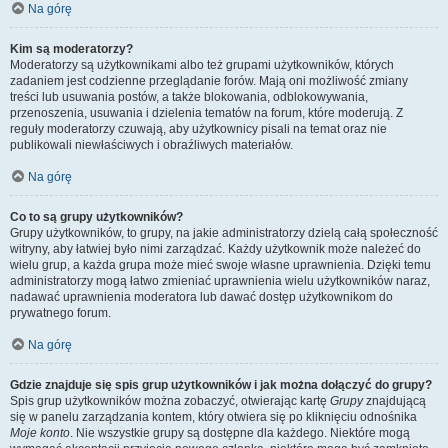
Na górę
Kim są moderatorzy?
Moderatorzy są użytkownikami albo też grupami użytkowników, których
zadaniem jest codzienne przeglądanie forów. Mają oni możliwość zmiany
treści lub usuwania postów, a także blokowania, odblokowywania,
przenoszenia, usuwania i dzielenia tematów na forum, które moderują. Z
reguły moderatorzy czuwają, aby użytkownicy pisali na temat oraz nie
publikowali niewłaściwych i obraźliwych materiałów.
Na górę
Co to są grupy użytkowników?
Grupy użytkowników, to grupy, na jakie administratorzy dzielą całą społeczność
witryny, aby łatwiej było nimi zarządzać. Każdy użytkownik może należeć do
wielu grup, a każda grupa może mieć swoje własne uprawnienia. Dzięki temu
administratorzy mogą łatwo zmieniać uprawnienia wielu użytkowników naraz,
nadawać uprawnienia moderatora lub dawać dostęp użytkownikom do
prywatnego forum.
Na górę
Gdzie znajduje się spis grup użytkowników i jak można dołączyć do grupy?
Spis grup użytkowników można zobaczyć, otwierając kartę
Grupy
znajdującą
się w panelu zarządzania kontem, który otwiera się po kliknięciu odnośnika
Moje konto
. Nie wszystkie grupy są dostępne dla każdego. Niektóre mogą