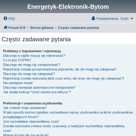
Energetyk-Elektronik-Bytom
FAQ
Powiadomienia
Gość
Forum E-E
Strona główna
Często zadawane pytania
Często zadawane pytania
Problemy z logowaniem i rejestracją
Dlaczego w ogóle muszę się rejestrować?
Co to jest COPPA?
Dlaczego nie mogę się zarejestrować?
Rejestracja została przeprowadzona poprawnie, ale nie mogę się zalogować!
Dlaczego nie mogę się zalogować?
Rejestracja została dokonana jakiś czas temu, ale teraz nie mogę się zalogować?!
Nie pamiętam hasła!
Dlaczego następuje automatyczne wylogowanie?
Jak działa funkcja “Usuń ciasteczka witryny”?
Preferencje i ustawienia użytkownika
Jak zmienić moje ustawienia?
W jaki sposób można zapobiec wyświetlaniu nazwy użytkownika na liście użytkowników
przeglądających forum?
Jest wyświetlany nieprawidłowy czas!
Została wykonana zmiana strefy czasowej, a nadal jest wyświetlany nieprawidłowy
czas!
Mojego języka nie ma na liście!