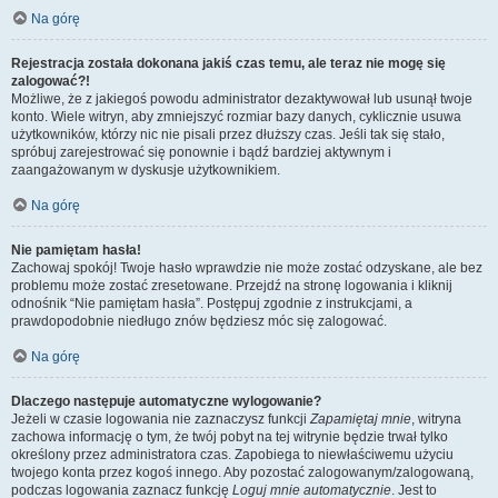
Na górę
Rejestracja została dokonana jakiś czas temu, ale teraz nie mogę się
zalogować?!
Możliwe, że z jakiegoś powodu administrator dezaktywował lub usunął twoje
konto. Wiele witryn, aby zmniejszyć rozmiar bazy danych, cyklicznie usuwa
użytkowników, którzy nic nie pisali przez dłuższy czas. Jeśli tak się stało,
spróbuj zarejestrować się ponownie i bądź bardziej aktywnym i
zaangażowanym w dyskusje użytkownikiem.
Na górę
Nie pamiętam hasła!
Zachowaj spokój! Twoje hasło wprawdzie nie może zostać odzyskane, ale bez
problemu może zostać zresetowane. Przejdź na stronę logowania i kliknij
odnośnik “Nie pamiętam hasła”. Postępuj zgodnie z instrukcjami, a
prawdopodobnie niedługo znów będziesz móc się zalogować.
Na górę
Dlaczego następuje automatyczne wylogowanie?
Jeżeli w czasie logowania nie zaznaczysz funkcji
Zapamiętaj mnie
, witryna
zachowa informację o tym, że twój pobyt na tej witrynie będzie trwał tylko
określony przez administratora czas. Zapobiega to niewłaściwemu użyciu
twojego konta przez kogoś innego. Aby pozostać zalogowanym/zalogowaną,
podczas logowania zaznacz funkcję
Loguj mnie automatycznie
. Jest to