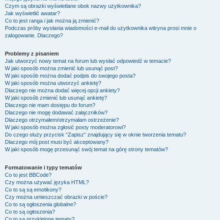
Czym są obrazki wyświetlane obok nazwy użytkownika?
Jak wyświetlić awatar?
Co to jest ranga i jak można ją zmienić?
Podczas próby wysłania wiadomości e-mail do użytkownika witryna prosi mnie o
zalogowanie. Dlaczego?
Problemy z pisaniem
Jak utworzyć nowy temat na forum lub wysłać odpowiedź w temacie?
W jaki sposób można zmienić lub usunąć post?
W jaki sposób można dodać podpis do swojego posta?
W jaki sposób można utworzyć ankietę?
Dlaczego nie można dodać więcej opcji ankiety?
W jaki sposób zmienić lub usunąć ankietę?
Dlaczego nie mam dostępu do forum?
Dlaczego nie mogę dodawać załączników?
Dlaczego otrzymałem/otrzymałam ostrzeżenie?
W jaki sposób można zgłosić posty moderatorowi?
Do czego służy przycisk “Zapisz” znajdujący się w oknie tworzenia tematu?
Dlaczego mój post musi być akceptowany?
W jaki sposób mogę przesunąć swój temat na górę strony tematów?
Formatowanie i typy tematów
Co to jest BBCode?
Czy można używać języka HTML?
Co to są są emotikony?
Czy można umieszczać obrazki w poście?
Co to są ogłoszenia globalne?
Co to są ogłoszenia?
Co to są przyklejone tematy?