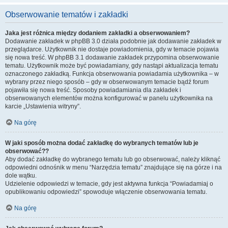
Obserwowanie tematów i zakładki
Jaka jest różnica między dodaniem zakładki a obserwowaniem?
Dodawanie zakładek w phpBB 3.0 działa podobnie jak dodawanie zakładek w
przeglądarce. Użytkownik nie dostaje powiadomienia, gdy w temacie pojawia
się nowa treść. W phpBB 3.1 dodawanie zakładek przypomina obserwowanie
tematu. Użytkownik może być powiadamiany, gdy nastąpi aktualizacja tematu
oznaczonego zakładką. Funkcja obserwowania powiadamia użytkownika – w
wybrany przez niego sposób – gdy w obserwowanym temacie bądź forum
pojawiła się nowa treść. Sposoby powiadamiania dla zakładek i
obserwowanych elementów można konfigurować w panelu użytkownika na
karcie „Ustawienia witryny”.
Na górę
W jaki sposób można dodać zakładkę do wybranych tematów lub je
obserwować??
Aby dodać zakładkę do wybranego tematu lub go obserwować, należy kliknąć
odpowiedni odnośnik w menu “Narzędzia tematu” znajdujące się na górze i na
dole wątku.
Udzielenie odpowiedzi w temacie, gdy jest aktywna funkcja “Powiadamiaj o
opublikowaniu odpowiedzi” spowoduje włączenie obserwowania tematu.
Na górę