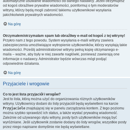
automatyczne usuwanie wiadomości od danego nadawcy. Jeżeli otrzymujesz
od kogoś obraźliwe prywatne wiadomości, poinformuj o tym moderatorów
witryny, którzy będą mogli zabronić takiemu użytkownikowi wysyłania
jakichkolwiek prywatnych wiadomości.
Na górę
Otrzymałem/otrzymałam spam lub obraźliwy e-mail od kogoś z tej witryny!
Przykro nam z tego powodu. System wysyłania e-maili witryny zawiera
zabezpieczenia umożliwiające wytropienie użytkowników, którzy wysyłają takie
wiadomości. Prześlij administratorowi witryny pełną kopię otrzymanego e-
maila – ważne, aby były w niej zawarte nagłówki, ponieważ zawierają one
informacje o nadawcy. Administrator będzie wówczas mógł podjąć
odpowiednie działania.
Na górę
Przyjaciele i wrogowie
Co to jest lista przyjaciół i wrogów?
Jest to lista, którą można użyć do organizowania różnych użytkowników
witryny. Użytkownicy dodani do listy przyjaciół będą wyświetleni na karcie
Przyjaciele
znajdującej się w panelu zarządzania kontem. Z tego poziomu
można szybko sprawdzić ich status, a także wysłać prywatną wiadomość.
Zależnie od używanego stylu witryny, posty tych użytkowników mogą być
wyróżniane. Jeśli użytkownik zostanie dodany do listy wrogów, wszystkie posty
przez niego napisane domyślnie nie będą wyświetlane.