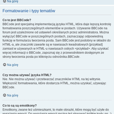
Na górę
Formatowanie i typy tematów
Co to jest BBCode?
BBCode jest specjalną implementacją języka HTML, która daje lepszą kontrolę
formatowania poszczególnych elementów w postach. Używanie BBCode na
forum jest uzależnione od ustawień określanych przez administratora. Można
wyłączyć BBCode w poszczególnych postach, zaznaczając odpowiednią
funkcję w formularzu tworzenia posta. Sam BBCode jest podobny w składni do
HTML-a, ale znaczniki zawarte są w nawiasach kwadratowych [przykład]
zamiast w używanych w HTML-u nawiasach ostrych <przykład>. Aby uzyskać
więcej informacji o BBCode, zapoznaj się z przewodnikiem dostępnym ze
strony tworzenia posta po kliknięciu odnośnika
BBCode
.
Na górę
Czy można używać języka HTML?
Nie. Nie można używać i przetwarzać znaczników HTML na tej witrynie.
Większość formatowania, które dostarcza HTML, można uzyskać, używając
BBCode.
Na górę
Co to są są emotikony?
Emotikony, zwane też uśmieszkami, to małe obrazki, które mogą być użyte do
wyrażania emocji. Do wyrażania emocji można też stosować krótkie kody, np. :)