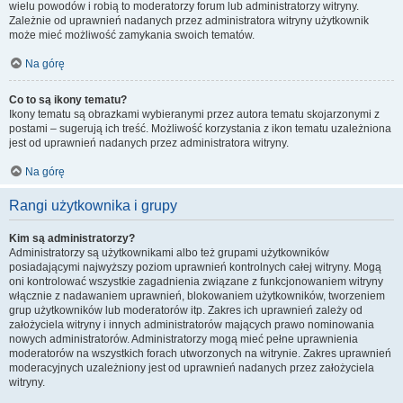
wielu powodów i robią to moderatorzy forum lub administratorzy witryny.
Zależnie od uprawnień nadanych przez administratora witryny użytkownik
może mieć możliwość zamykania swoich tematów.
Na górę
Co to są ikony tematu?
Ikony tematu są obrazkami wybieranymi przez autora tematu skojarzonymi z
postami – sugerują ich treść. Możliwość korzystania z ikon tematu uzależniona
jest od uprawnień nadanych przez administratora witryny.
Na górę
Rangi użytkownika i grupy
Kim są administratorzy?
Administratorzy są użytkownikami albo też grupami użytkowników
posiadającymi najwyższy poziom uprawnień kontrolnych całej witryny. Mogą
oni kontrolować wszystkie zagadnienia związane z funkcjonowaniem witryny
włącznie z nadawaniem uprawnień, blokowaniem użytkowników, tworzeniem
grup użytkowników lub moderatorów itp. Zakres ich uprawnień zależy od
założyciela witryny i innych administratorów mających prawo nominowania
nowych administratorów. Administratorzy mogą mieć pełne uprawnienia
moderatorów na wszystkich forach utworzonych na witrynie. Zakres uprawnień
moderacyjnych uzależniony jest od uprawnień nadanych przez założyciela
witryny.