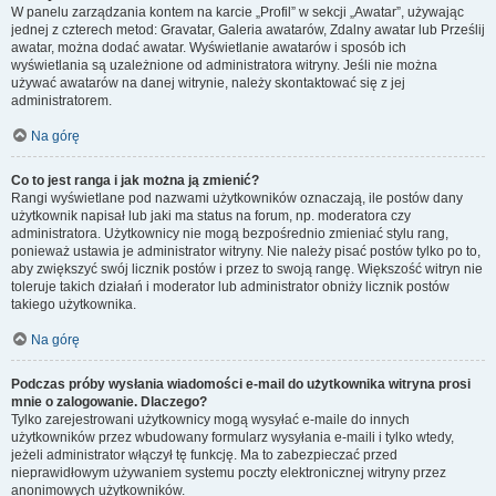
W panelu zarządzania kontem na karcie „Profil” w sekcji „Awatar”, używając
jednej z czterech metod: Gravatar, Galeria awatarów, Zdalny awatar lub Prześlij
awatar, można dodać awatar. Wyświetlanie awatarów i sposób ich
wyświetlania są uzależnione od administratora witryny. Jeśli nie można
używać awatarów na danej witrynie, należy skontaktować się z jej
administratorem.
Na górę
Co to jest ranga i jak można ją zmienić?
Rangi wyświetlane pod nazwami użytkowników oznaczają, ile postów dany
użytkownik napisał lub jaki ma status na forum, np. moderatora czy
administratora. Użytkownicy nie mogą bezpośrednio zmieniać stylu rang,
ponieważ ustawia je administrator witryny. Nie należy pisać postów tylko po to,
aby zwiększyć swój licznik postów i przez to swoją rangę. Większość witryn nie
toleruje takich działań i moderator lub administrator obniży licznik postów
takiego użytkownika.
Na górę
Podczas próby wysłania wiadomości e-mail do użytkownika witryna prosi
mnie o zalogowanie. Dlaczego?
Tylko zarejestrowani użytkownicy mogą wysyłać e-maile do innych
użytkowników przez wbudowany formularz wysyłania e-maili i tylko wtedy,
jeżeli administrator włączył tę funkcję. Ma to zabezpieczać przed
nieprawidłowym używaniem systemu poczty elektronicznej witryny przez
anonimowych użytkowników.