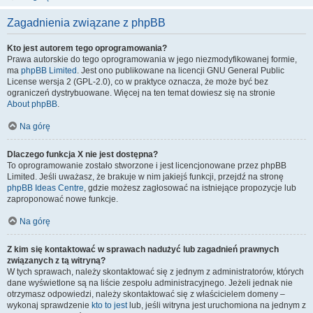
Zagadnienia związane z phpBB
Kto jest autorem tego oprogramowania?
Prawa autorskie do tego oprogramowania w jego niezmodyfikowanej formie,
ma
phpBB Limited
. Jest ono publikowane na licencji GNU General Public
License wersja 2 (GPL-2.0), co w praktyce oznacza, że może być bez
ograniczeń dystrybuowane. Więcej na ten temat dowiesz się na stronie
About phpBB
.
Na górę
Dlaczego funkcja X nie jest dostępna?
To oprogramowanie zostało stworzone i jest licencjonowane przez phpBB
Limited. Jeśli uważasz, że brakuje w nim jakiejś funkcji, przejdź na stronę
phpBB Ideas Centre
, gdzie możesz zagłosować na istniejące propozycje lub
zaproponować nowe funkcje.
Na górę
Z kim się kontaktować w sprawach nadużyć lub zagadnień prawnych
związanych z tą witryną?
W tych sprawach, należy skontaktować się z jednym z administratorów, których
dane wyświetlone są na liście zespołu administracyjnego. Jeżeli jednak nie
otrzymasz odpowiedzi, należy skontaktować się z właścicielem domeny –
wykonaj sprawdzenie
kto to jest
lub, jeśli witryna jest uruchomiona na jednym z