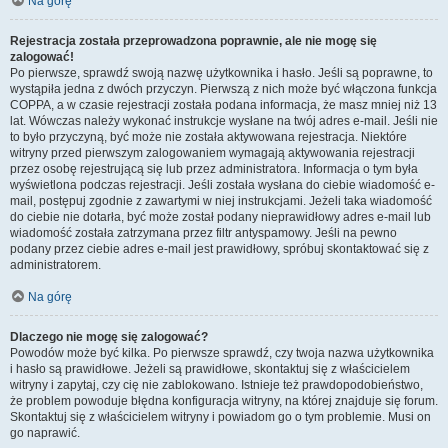
Na górę
Rejestracja została przeprowadzona poprawnie, ale nie mogę się
zalogować!
Po pierwsze, sprawdź swoją nazwę użytkownika i hasło. Jeśli są poprawne, to
wystąpiła jedna z dwóch przyczyn. Pierwszą z nich może być włączona funkcja
COPPA, a w czasie rejestracji została podana informacja, że masz mniej niż 13
lat. Wówczas należy wykonać instrukcje wysłane na twój adres e-mail. Jeśli nie
to było przyczyną, być może nie została aktywowana rejestracja. Niektóre
witryny przed pierwszym zalogowaniem wymagają aktywowania rejestracji
przez osobę rejestrującą się lub przez administratora. Informacja o tym była
wyświetlona podczas rejestracji. Jeśli została wysłana do ciebie wiadomość e-
mail, postępuj zgodnie z zawartymi w niej instrukcjami. Jeżeli taka wiadomość
do ciebie nie dotarła, być może został podany nieprawidłowy adres e-mail lub
wiadomość została zatrzymana przez filtr antyspamowy. Jeśli na pewno
podany przez ciebie adres e-mail jest prawidłowy, spróbuj skontaktować się z
administratorem.
Na górę
Dlaczego nie mogę się zalogować?
Powodów może być kilka. Po pierwsze sprawdź, czy twoja nazwa użytkownika
i hasło są prawidłowe. Jeżeli są prawidłowe, skontaktuj się z właścicielem
witryny i zapytaj, czy cię nie zablokowano. Istnieje też prawdopodobieństwo,
że problem powoduje błędna konfiguracja witryny, na której znajduje się forum.
Skontaktuj się z właścicielem witryny i powiadom go o tym problemie. Musi on
go naprawić.