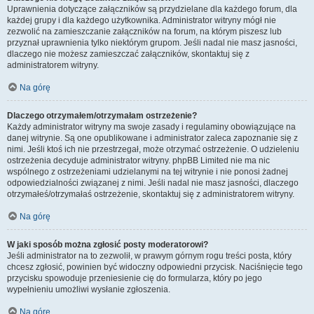
Uprawnienia dotyczące załączników są przydzielane dla każdego forum, dla
każdej grupy i dla każdego użytkownika. Administrator witryny mógł nie
zezwolić na zamieszczanie załączników na forum, na którym piszesz lub
przyznał uprawnienia tylko niektórym grupom. Jeśli nadal nie masz jasności,
dlaczego nie możesz zamieszczać załączników, skontaktuj się z
administratorem witryny.
Na górę
Dlaczego otrzymałem/otrzymałam ostrzeżenie?
Każdy administrator witryny ma swoje zasady i regulaminy obowiązujące na
danej witrynie. Są one opublikowane i administrator zaleca zapoznanie się z
nimi. Jeśli ktoś ich nie przestrzegał, może otrzymać ostrzeżenie. O udzieleniu
ostrzeżenia decyduje administrator witryny. phpBB Limited nie ma nic
wspólnego z ostrzeżeniami udzielanymi na tej witrynie i nie ponosi żadnej
odpowiedzialności związanej z nimi. Jeśli nadal nie masz jasności, dlaczego
otrzymałeś/otrzymałaś ostrzeżenie, skontaktuj się z administratorem witryny.
Na górę
W jaki sposób można zgłosić posty moderatorowi?
Jeśli administrator na to zezwolił, w prawym górnym rogu treści posta, który
chcesz zgłosić, powinien być widoczny odpowiedni przycisk. Naciśnięcie tego
przycisku spowoduje przeniesienie cię do formularza, który po jego
wypełnieniu umożliwi wysłanie zgłoszenia.
Na górę