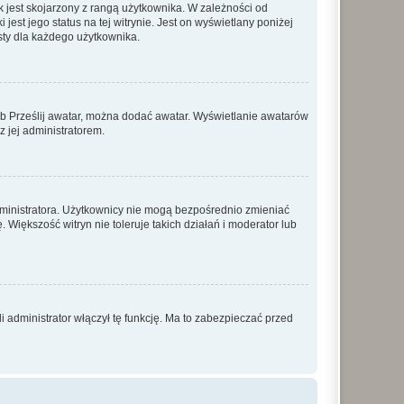
 jest skojarzony z rangą użytkownika. W zależności od
est jego status na tej witrynie. Jest on wyświetlany poniżej
sty dla każdego użytkownika.
lub Prześlij awatar, można dodać awatar. Wyświetlanie awatarów
z jej administratorem.
dministratora. Użytkownicy nie mogą bezpośrednio zmieniać
. Większość witryn nie toleruje takich działań i moderator lub
 administrator włączył tę funkcję. Ma to zabezpieczać przed