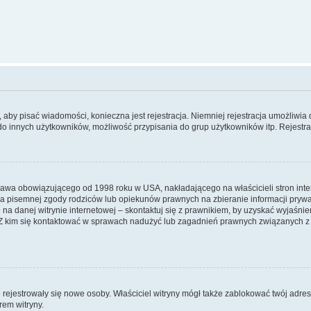
y, aby pisać wiadomości, konieczna jest rejestracja. Niemniej rejestracja umożliwia
do innych użytkowników, możliwość przypisania do grup użytkowników itp. Rejestracj
prawa obowiązującego od 1998 roku w USA, nakładającego na właścicieli stron int
ia pisemnej zgody rodziców lub opiekunów prawnych na zbieranie informacji prywa
na danej witrynie internetowej – skontaktuj się z prawnikiem, by uzyskać wyjaśnieni
 kim się kontaktować w sprawach nadużyć lub zagadnień prawnych związanych z t
ie rejestrowały się nowe osoby. Właściciel witryny mógł także zablokować twój adre
rem witryny.