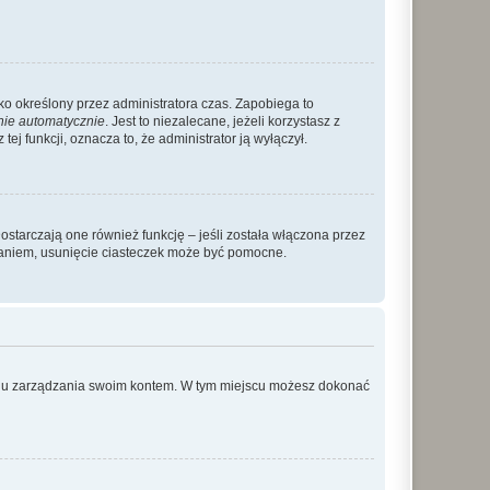
ylko określony przez administratora czas. Zapobiega to
nie automatycznie
. Jest to niezalecane, jeżeli korzystasz z
ej funkcji, oznacza to, że administrator ją wyłączył.
ostarczają one również funkcję – jeśli została włączona przez
waniem, usunięcie ciasteczek może być pomocne.
anelu zarządzania swoim kontem. W tym miejscu możesz dokonać