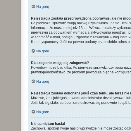
Na górę
Rejestracja została przeprowadzona poprawnie, ale nie mog
Po pierwsze, sprawdź swoją nazwę użytkownika i hasło. Jeśli 
informacja, że masz mniej niż 13 lat. Wówczas należy wykonać i
pierwszym zalogowaniem wymagają aktywowania rejestracji przez
wiadomość e-mail, postępuj zgodnie z zawartymi w niej instru
filtr antyspamowy. Jeśli na pewno podany przez ciebie adres e-
Na górę
Dlaczego nie mogę się zalogować?
Powodów może być kilka. Po pierwsze sprawdź, czy twoja nazwa u
prawdopodobieństwo, że problem powoduje błędna konfiguracja w
Na górę
Rejestracja została dokonana jakiś czas temu, ale teraz ni
Możliwe, że z jakiegoś powodu administrator dezaktywował lub u
Jeśli tak się stało, spróbuj zarejestrować się ponownie i bą
Na górę
Nie pamiętam hasła!
Zachowaj spokój! Twoje hasło wprawdzie nie może zostać odzys