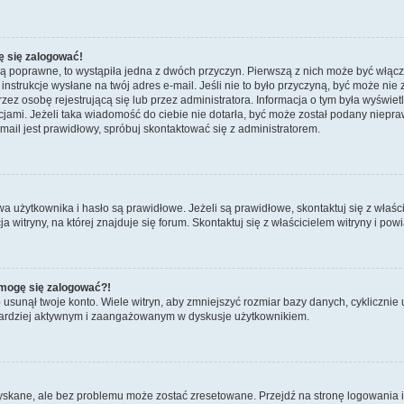
ę się zalogować!
są poprawne, to wystąpiła jedna z dwóch przyczyn. Pierwszą z nich może być włącz
nstrukcje wysłane na twój adres e-mail. Jeśli nie to było przyczyną, być może nie 
 osobę rejestrującą się lub przez administratora. Informacja o tym była wyświetlo
kcjami. Jeżeli taka wiadomość do ciebie nie dotarła, być może został podany niep
mail jest prawidłowy, spróbuj skontaktować się z administratorem.
żytkownika i hasło są prawidłowe. Jeżeli są prawidłowe, skontaktuj się z właścicie
itryny, na której znajduje się forum. Skontaktuj się z właścicielem witryny i po
e mogę się zalogować?!
sunął twoje konto. Wiele witryn, aby zmniejszyć rozmiar bazy danych, cyklicznie u
dź bardziej aktywnym i zaangażowanym w dyskusje użytkownikiem.
kane, ale bez problemu może zostać zresetowane. Przejdź na stronę logowania i k