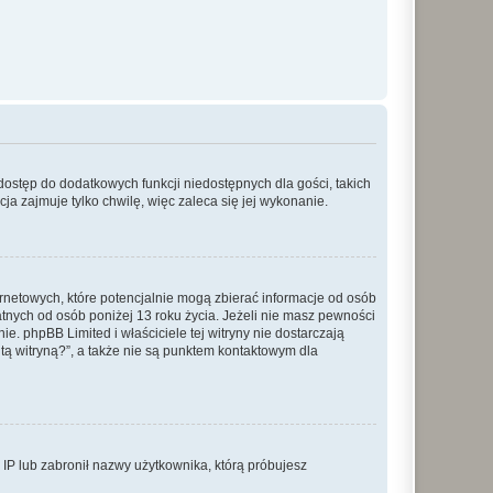
 dostęp do dodatkowych funkcji niedostępnych dla gości, takich
a zajmuje tylko chwilę, więc zaleca się jej wykonanie.
ernetowych, które potencjalnie mogą zbierać informacje od osób
tnych od osób poniżej 13 roku życia. Jeżeli nie masz pewności
e. phpBB Limited i właściciele tej witryny nie dostarczają
ą witryną?”, a także nie są punktem kontaktowym dla
s IP lub zabronił nazwy użytkownika, którą próbujesz