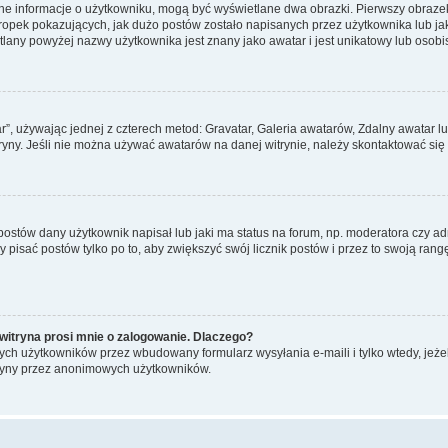
ane informacje o użytkowniku, mogą być wyświetlane dwa obrazki. Pierwszy obrazek
pek pokazujących, jak dużo postów zostało napisanych przez użytkownika lub jaki j
lany powyżej nazwy użytkownika jest znany jako awatar i jest unikatowy lub osobi
ar”, używając jednej z czterech metod: Gravatar, Galeria awatarów, Zdalny awatar 
ryny. Jeśli nie można używać awatarów na danej witrynie, należy skontaktować się 
stów dany użytkownik napisał lub jaki ma status na forum, np. moderatora czy a
y pisać postów tylko po to, aby zwiększyć swój licznik postów i przez to swoją rangę
witryna prosi mnie o zalogowanie. Dlaczego?
ch użytkowników przez wbudowany formularz wysyłania e-maili i tylko wtedy, jeżeli
ryny przez anonimowych użytkowników.