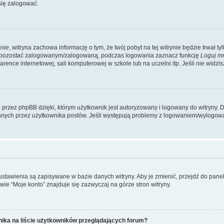
się zalogować.
nie
, witryna zachowa informację o tym, że twój pobyt na tej witrynie będzie trwał t
y pozostać zalogowanym/zalogowaną, podczas logowania zaznacz funkcję
Loguj m
ence internetowej, sali komputerowej w szkole lub na uczelni itp. Jeśli nie widzisz t
przez phpBB dzięki, którym użytkownik jest autoryzowany i logowany do witryny. D
zytanych przez użytkownika postów. Jeśli występują problemy z logowaniem/wylogo
 ustawienia są zapisywane w bazie danych witryny. Aby je zmienić, przejdź do p
ie “Moje konto” znajduje się zazwyczaj na górze stron witryny.
ika na liście użytkowników przeglądających forum?