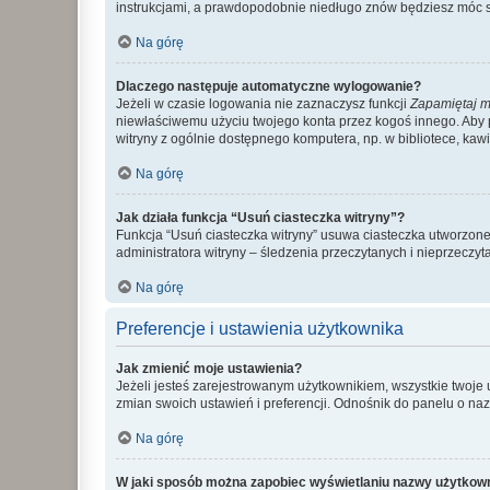
instrukcjami, a prawdopodobnie niedługo znów będziesz móc 
Na górę
Dlaczego następuje automatyczne wylogowanie?
Jeżeli w czasie logowania nie zaznaczysz funkcji
Zapamiętaj m
niewłaściwemu użyciu twojego konta przez kogoś innego. Ab
witryny z ogólnie dostępnego komputera, np. w bibliotece, kawiar
Na górę
Jak działa funkcja “Usuń ciasteczka witryny”?
Funkcja “Usuń ciasteczka witryny” usuwa ciasteczka utworzone 
administratora witryny – śledzenia przeczytanych i nieprzec
Na górę
Preferencje i ustawienia użytkownika
Jak zmienić moje ustawienia?
Jeżeli jesteś zarejestrowanym użytkownikiem, wszystkie twoje
zmian swoich ustawień i preferencji. Odnośnik do panelu o nazw
Na górę
W jaki sposób można zapobiec wyświetlaniu nazwy użytkown