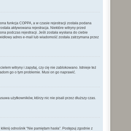
ona funkcja COPPA, a w czasie rejestracji została podana
została aktywowana rejestracja. Niektóre witryny przed
na podczas rejestracji. Jeśli została wysłana do ciebie
rawidłowy adres e-mail lub wiadomość została zatrzymana przez
lem witryny i zapytaj, czy cię nie zablokowano. Istnieje też
wiadom go o tym problemie. Musi on go naprawić.
suwa użytkowników, którzy nic nie pisali przez dłuższy czas.
liknij odnośnik “Nie pamiętam hasła”. Postępuj zgodnie z