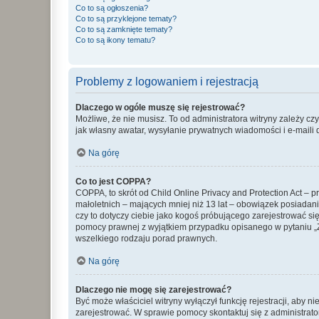
Co to są ogłoszenia?
Co to są przyklejone tematy?
Co to są zamknięte tematy?
Co to są ikony tematu?
Problemy z logowaniem i rejestracją
Dlaczego w ogóle muszę się rejestrować?
Możliwe, że nie musisz. To od administratora witryny zależy cz
jak własny awatar, wysyłanie prywatnych wiadomości i e-maili 
Na górę
Co to jest COPPA?
COPPA, to skrót od Child Online Privacy and Protection Act – 
małoletnich – mających mniej niż 13 lat – obowiązek posiadan
czy to dotyczy ciebie jako kogoś próbującego zarejestrować się 
pomocy prawnej z wyjątkiem przypadku opisanego w pytaniu „Z
wszelkiego rodzaju porad prawnych.
Na górę
Dlaczego nie mogę się zarejestrować?
Być może właściciel witryny wyłączył funkcję rejestracji, aby n
zarejestrować. W sprawie pomocy skontaktuj się z administrato