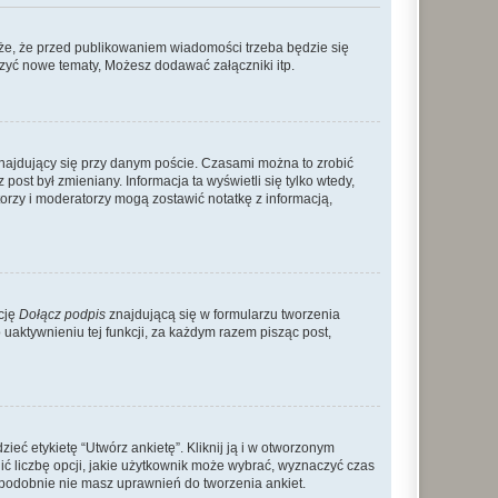
że, że przed publikowaniem wiadomości trzeba będzie się
rzyć nowe tematy, Możesz dodawać załączniki itp.
najdujący się przy danym poście. Czasami można to zrobić
 post był zmieniany. Informacja ta wyświetli się tylko wtedy,
atorzy i moderatorzy mogą zostawić notatkę z informacją,
cję
Dołącz podpis
znajdującą się w formularzu tworzenia
aktywnieniu tej funkcji, za każdym razem pisząc post,
eć etykietę “Utwórz ankietę”. Kliknij ją i w otworzonym
ić liczbę opcji, jakie użytkownik może wybrać, wyznaczyć czas
dopodobnie nie masz uprawnień do tworzenia ankiet.