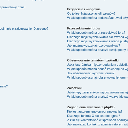
ieprawidłowy czas!
Przyjaciele i wrogowie
Co to jest lista przyjaciół i wrogów?
W jaki sposób można dodawać/usuwać użytk
Przeszukiwanie forów
osi mnie o zalogowanie. Dlaczego?
W jaki sposób można przeszukiwać fora?
Dlaczego moje wyszukiwanie nie zwraca w
Dlaczego moje wyszukiwanie zwraca pustą 
Jak można wyszukać użytkowników?
W jaki sposób można znaleźć swoje posty i
Obserwowanie tematów i zakładki
Jaka jest różnica między dodaniem zakład
W jaki sposób można dodać zakładkę do w
Jak obserwować wybrane forum?
W jaki sposób usunąć obserwowanie forum
ematu?
Załączniki
Jakie typy załączników są dozwolone na tej
W jaki sposób można znaleźć wszystkie swo
Zagadnienia związane z phpBB
Kto jest autorem tego oprogramowania?
Dlaczego funkcja X nie jest dostępna?
Z kim się kontaktować w sprawach nadużyć
Jak nawiązać kontakt z administratorem wi