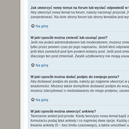
Jak utworzyć nowy temat na forum lub wysłać odpowiedź w
Aby utworzyć nowy temat na forum, należy nacisnąć przycisk 
zarejestrować. Na dole strony forum lub strony tematów jest 
Na górę
W jaki sposób można zmienić lub usunąć post?
Jeśli nie jesteś administratorem lub moderatorem, możesz zmie
tylko przez pewien czas po jego napisaniu. Jeżeli ktoś odpowiedz
jeśli ktoś zamieścił pod tym postem kolejny post. Jeśli post zm
dlaczego ten post zmieniali. Zwykli użytkownicy nie mogą usuw
Na górę
W jaki sposób można dodać podpis do swojego posta?
Aby dodawać podpis do posta, należy go najpierw utworzyć w 
wiadomości. Możesz także domyślnie dodawać podpis do wszyst
możesz zdecydować o niedodawaniu do niego podpisu, usuwaj
Na górę
W jaki sposób można utworzyć ankietę?
Tworzenie ankiet jest proste. Kiedy tworzysz nowy temat bądź z
formularzu podaj tytuł ankiety i co najmniej dwie opcje. Każ
trwania ankiety (0 – bez limitu czasowego), a także umożliwić