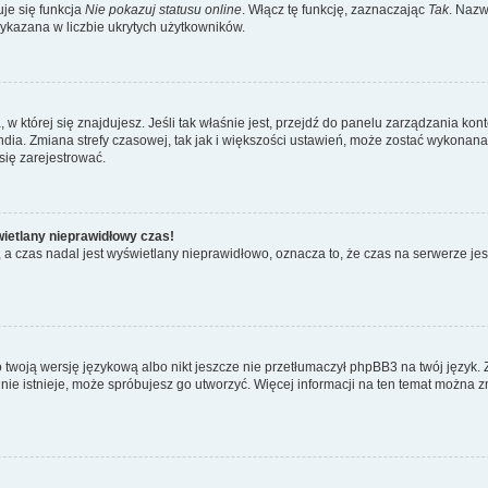
je się funkcja
Nie pokazuj statusu online
. Włącz tę funkcję, zaznaczając
Tak
. Nazw
wykazana w liczbie ukrytych użytkowników.
ta, w której się znajdujesz. Jeśli tak właśnie jest, przejdź do panelu zarządzania k
dia. Zmiana strefy czasowej, tak jak i większości ustawień, może zostać wykonana 
się zarejestrować.
wietlany nieprawidłowy czas!
a czas nadal jest wyświetlany nieprawidłowo, oznacza to, że czas na serwerze jes
 twoją wersję językową albo nikt jeszcze nie przetłumaczył phpBB3 na twój język. 
a nie istnieje, może spróbujesz go utworzyć. Więcej informacji na ten temat można 