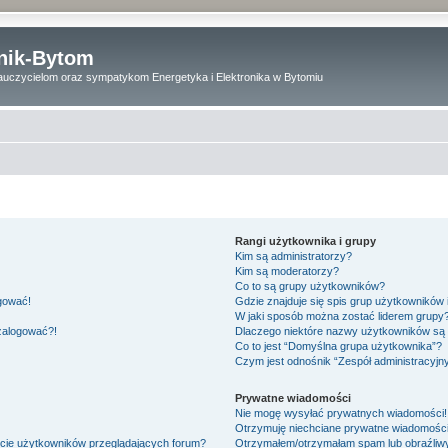
onik-Bytom
uczycielom oraz sympatykom Energetyka i Elektronika w Bytomiu
Rangi użytkownika i grupy
Kim są administratorzy?
Kim są moderatorzy?
Co to są grupy użytkowników?
ogować!
Gdzie znajduje się spis grup użytkowników
W jaki sposób można zostać liderem grupy
 zalogować?!
Dlaczego niektóre nazwy użytkowników są 
Co to jest “Domyślna grupa użytkownika”?
Czym jest odnośnik “Zespół administracyjn
Prywatne wiadomości
Nie mogę wysyłać prywatnych wiadomości!
Otrzymuję niechciane prywatne wiadomości
ście użytkowników przeglądających forum?
Otrzymałem/otrzymałam spam lub obraźliwy 