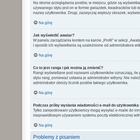
Na stronie przeglądania postów, w miejscu, gdzie są wyświetl
używanego stylu jest on w formie gwiazdek, kwadracików lub kro
nazwy użytkownika. Drugi, zazwyczaj większy obrazek, wyświet
Na górę
Jak wyświetlić awatar?
W panelu zarządzania kontem na karcie „Profil” w sekcji „Awat
i sposób ich wyświetlania są uzależnione od administratora wit
Na górę
Co to jest ranga i jak można ją zmienić?
Rangi wyświetlane pod nazwami użytkowników oznaczają, ile po
stylu rang, ponieważ ustawia je administrator witryny. Nie należ
administrator obniży licznik postów takiego użytkownika.
Na górę
Podczas próby wysłania wiadomości e-mail do użytkownika 
Tylko zarejestrowani użytkownicy mogą wysyłać e-maile do inny
nieprawidłowym używaniem systemu poczty elektronicznej wit
Na górę
Problemy z pisaniem