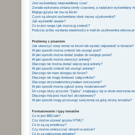
Jest wyświetlany nieprawidłowy czas!
Została wykonana zmiana strefy czasowej, a nadal jest wyświetlany n
Mojego języka nie ma na liście!
Czym są obrazki wyświetlane obok nazwy użytkownika?
Jak wyświetlić awatar?
Co to jest ranga i jak można ją zmienić?
Podczas próby wysłania wiadomości e-mail do użytkownika witryna pr
Problemy z pisaniem
Jak utworzyć nowy temat na forum lub wysłać odpowiedź w temacie?
W jaki sposób można zmienić lub usunąć post?
W jaki sposób można dodać podpis do swojego posta?
W jaki sposób można utworzyć ankietę?
Dlaczego nie można dodać więcej opcji ankiety?
W jaki sposób zmienić lub usunąć ankietę?
Dlaczego nie mam dostępu do forum?
Dlaczego nie mogę dodawać załączników?
Dlaczego otrzymałem/otrzymałam ostrzeżenie?
W jaki sposób można zgłosić posty moderatorowi?
Do czego służy przycisk “Zapisz” znajdujący się w oknie tworzenia t
Dlaczego mój post musi być akceptowany?
W jaki sposób mogę przesunąć swój temat na górę strony tematów?
Formatowanie i typy tematów
Co to jest BBCode?
Czy można używać języka HTML?
Co to są są emotikony?
Czy można umieszczać obrazki w poście?
Co to są ogłoszenia globalne?