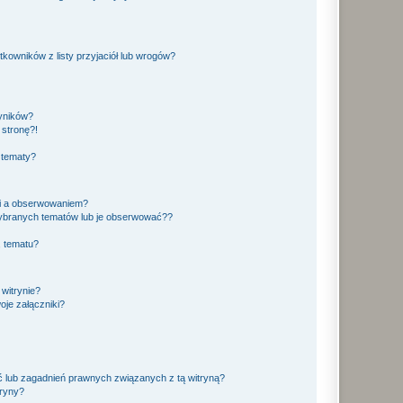
owników z listy przyjaciół lub wrogów?
yników?
stronę?!
 tematy?
ki a obserwowaniem?
ybranych tematów lub je obserwować??
, tematu?
 witrynie?
je załączniki?
 lub zagadnień prawnych związanych z tą witryną?
tryny?