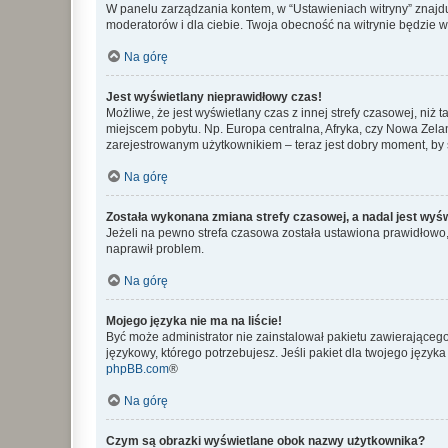
W panelu zarządzania kontem, w “Ustawieniach witryny” znajdu
moderatorów i dla ciebie. Twoja obecność na witrynie będzie 
Na górę
Jest wyświetlany nieprawidłowy czas!
Możliwe, że jest wyświetlany czas z innej strefy czasowej, niż 
miejscem pobytu. Np. Europa centralna, Afryka, czy Nowa Zelan
zarejestrowanym użytkownikiem – teraz jest dobry moment, by 
Na górę
Została wykonana zmiana strefy czasowej, a nadal jest wyś
Jeżeli na pewno strefa czasowa została ustawiona prawidłowo, 
naprawił problem.
Na górę
Mojego języka nie ma na liście!
Być może administrator nie zainstalował pakietu zawierającego
językowy, którego potrzebujesz. Jeśli pakiet dla twojego język
phpBB.com
®
Na górę
Czym są obrazki wyświetlane obok nazwy użytkownika?