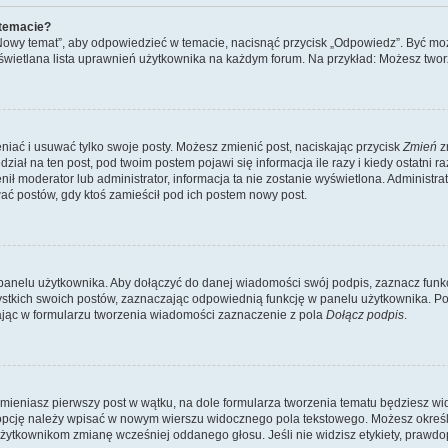
 temacie?
„Nowy temat”, aby odpowiedzieć w temacie, nacisnąć przycisk „Odpowiedz”. Być mo
wyświetlana lista uprawnień użytkownika na każdym forum. Na przykład: Możesz two
niać i usuwać tylko swoje posty. Możesz zmienić post, naciskając przycisk
Zmień
z
iał na ten post, pod twoim postem pojawi się informacja ile razy i kiedy ostatni raz
ienił moderator lub administrator, informacja ta nie zostanie wyświetlona. Administr
ać postów, gdy ktoś zamieścił pod ich postem nowy post.
panelu użytkownika. Aby dołączyć do danej wiadomości swój podpis, zaznacz funk
kich swoich postów, zaznaczając odpowiednią funkcję w panelu użytkownika. Po u
ąc w formularzu tworzenia wiadomości zaznaczenie z pola
Dołącz podpis
.
mieniasz pierwszy post w wątku, na dole formularza tworzenia tematu będziesz widzi
dą opcję należy wpisać w nowym wierszu widocznego pola tekstowego. Możesz określ
 użytkownikom zmianę wcześniej oddanego głosu. Jeśli nie widzisz etykiety, praw