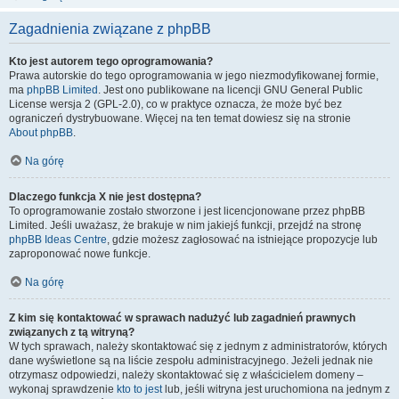
Zagadnienia związane z phpBB
Kto jest autorem tego oprogramowania?
Prawa autorskie do tego oprogramowania w jego niezmodyfikowanej formie,
ma
phpBB Limited
. Jest ono publikowane na licencji GNU General Public
License wersja 2 (GPL-2.0), co w praktyce oznacza, że może być bez
ograniczeń dystrybuowane. Więcej na ten temat dowiesz się na stronie
About phpBB
.
Na górę
Dlaczego funkcja X nie jest dostępna?
To oprogramowanie zostało stworzone i jest licencjonowane przez phpBB
Limited. Jeśli uważasz, że brakuje w nim jakiejś funkcji, przejdź na stronę
phpBB Ideas Centre
, gdzie możesz zagłosować na istniejące propozycje lub
zaproponować nowe funkcje.
Na górę
Z kim się kontaktować w sprawach nadużyć lub zagadnień prawnych
związanych z tą witryną?
W tych sprawach, należy skontaktować się z jednym z administratorów, których
dane wyświetlone są na liście zespołu administracyjnego. Jeżeli jednak nie
otrzymasz odpowiedzi, należy skontaktować się z właścicielem domeny –
wykonaj sprawdzenie
kto to jest
lub, jeśli witryna jest uruchomiona na jednym z