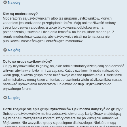
Na górę
Kim są moderatorzy?
Moderatorzy są użytkownikami albo też grupami użytkowników, których
zadaniem jest codzienne przeglądanie forów. Mają oni możliwość zmiany
treści lub usuwania postów, a także blokowania, odblokowywania,
przenoszenia, usuwania i dzielenia tematów na forum, które moderują. Z
reguły moderatorzy czuwają, aby użytkownicy pisali na temat oraz nie
publikowali niewłaściwych i obraźliwych materiałów.
Na górę
Co to są grupy użytkowników?
Grupy użytkowników, to grupy, na jakie administratorzy dzielą całą społeczność
witryny, aby łatwiej było nimi zarządzać. Każdy użytkownik może należeć do
wielu grup, a każda grupa może mieć swoje własne uprawnienia. Dzięki temu
administratorzy mogą łatwo zmieniać uprawnienia wielu użytkowników naraz,
nadawać uprawnienia moderatora lub dawać dostęp użytkownikom do
prywatnego forum.
Na górę
Gdzie znajduje się spis grup użytkowników i jak można dołączyć do grupy?
Spis grup użytkowników można zobaczyć, otwierając kartę
Grupy
znajdującą
się w panelu zarządzania kontem, który otwiera się po kliknięciu odnośnika
Moje konto
. Nie wszystkie grupy są dostępne dla każdego. Niektóre mogą