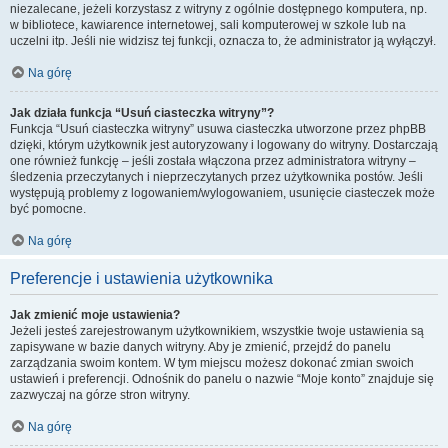
niezalecane, jeżeli korzystasz z witryny z ogólnie dostępnego komputera, np.
w bibliotece, kawiarence internetowej, sali komputerowej w szkole lub na
uczelni itp. Jeśli nie widzisz tej funkcji, oznacza to, że administrator ją wyłączył.
Na górę
Jak działa funkcja “Usuń ciasteczka witryny”?
Funkcja “Usuń ciasteczka witryny” usuwa ciasteczka utworzone przez phpBB
dzięki, którym użytkownik jest autoryzowany i logowany do witryny. Dostarczają
one również funkcję – jeśli została włączona przez administratora witryny –
śledzenia przeczytanych i nieprzeczytanych przez użytkownika postów. Jeśli
występują problemy z logowaniem/wylogowaniem, usunięcie ciasteczek może
być pomocne.
Na górę
Preferencje i ustawienia użytkownika
Jak zmienić moje ustawienia?
Jeżeli jesteś zarejestrowanym użytkownikiem, wszystkie twoje ustawienia są
zapisywane w bazie danych witryny. Aby je zmienić, przejdź do panelu
zarządzania swoim kontem. W tym miejscu możesz dokonać zmian swoich
ustawień i preferencji. Odnośnik do panelu o nazwie “Moje konto” znajduje się
zazwyczaj na górze stron witryny.
Na górę