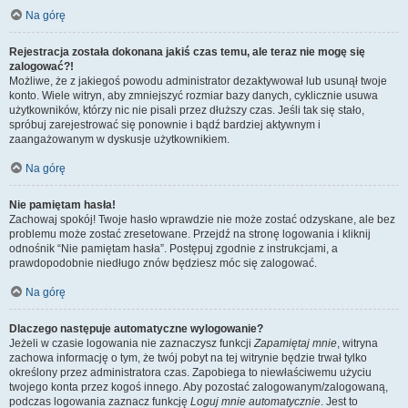
Na górę
Rejestracja została dokonana jakiś czas temu, ale teraz nie mogę się
zalogować?!
Możliwe, że z jakiegoś powodu administrator dezaktywował lub usunął twoje
konto. Wiele witryn, aby zmniejszyć rozmiar bazy danych, cyklicznie usuwa
użytkowników, którzy nic nie pisali przez dłuższy czas. Jeśli tak się stało,
spróbuj zarejestrować się ponownie i bądź bardziej aktywnym i
zaangażowanym w dyskusje użytkownikiem.
Na górę
Nie pamiętam hasła!
Zachowaj spokój! Twoje hasło wprawdzie nie może zostać odzyskane, ale bez
problemu może zostać zresetowane. Przejdź na stronę logowania i kliknij
odnośnik “Nie pamiętam hasła”. Postępuj zgodnie z instrukcjami, a
prawdopodobnie niedługo znów będziesz móc się zalogować.
Na górę
Dlaczego następuje automatyczne wylogowanie?
Jeżeli w czasie logowania nie zaznaczysz funkcji
Zapamiętaj mnie
, witryna
zachowa informację o tym, że twój pobyt na tej witrynie będzie trwał tylko
określony przez administratora czas. Zapobiega to niewłaściwemu użyciu
twojego konta przez kogoś innego. Aby pozostać zalogowanym/zalogowaną,
podczas logowania zaznacz funkcję
Loguj mnie automatycznie
. Jest to