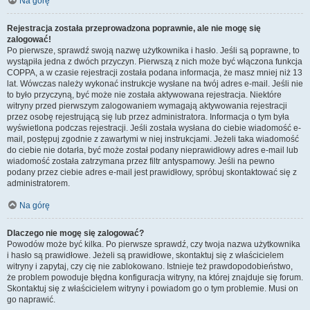
Na górę
Rejestracja została przeprowadzona poprawnie, ale nie mogę się
zalogować!
Po pierwsze, sprawdź swoją nazwę użytkownika i hasło. Jeśli są poprawne, to
wystąpiła jedna z dwóch przyczyn. Pierwszą z nich może być włączona funkcja
COPPA, a w czasie rejestracji została podana informacja, że masz mniej niż 13
lat. Wówczas należy wykonać instrukcje wysłane na twój adres e-mail. Jeśli nie
to było przyczyną, być może nie została aktywowana rejestracja. Niektóre
witryny przed pierwszym zalogowaniem wymagają aktywowania rejestracji
przez osobę rejestrującą się lub przez administratora. Informacja o tym była
wyświetlona podczas rejestracji. Jeśli została wysłana do ciebie wiadomość e-
mail, postępuj zgodnie z zawartymi w niej instrukcjami. Jeżeli taka wiadomość
do ciebie nie dotarła, być może został podany nieprawidłowy adres e-mail lub
wiadomość została zatrzymana przez filtr antyspamowy. Jeśli na pewno
podany przez ciebie adres e-mail jest prawidłowy, spróbuj skontaktować się z
administratorem.
Na górę
Dlaczego nie mogę się zalogować?
Powodów może być kilka. Po pierwsze sprawdź, czy twoja nazwa użytkownika
i hasło są prawidłowe. Jeżeli są prawidłowe, skontaktuj się z właścicielem
witryny i zapytaj, czy cię nie zablokowano. Istnieje też prawdopodobieństwo,
że problem powoduje błędna konfiguracja witryny, na której znajduje się forum.
Skontaktuj się z właścicielem witryny i powiadom go o tym problemie. Musi on
go naprawić.