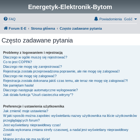
Energetyk-Elektronik-Bytom
FAQ
Powiadomienia
Gość
Forum E-E
Strona główna
Często zadawane pytania
Często zadawane pytania
Problemy z logowaniem i rejestracją
Dlaczego w ogóle muszę się rejestrować?
Co to jest COPPA?
Dlaczego nie mogę się zarejestrować?
Rejestracja została przeprowadzona poprawnie, ale nie mogę się zalogować!
Dlaczego nie mogę się zalogować?
Rejestracja została dokonana jakiś czas temu, ale teraz nie mogę się zalogować?!
Nie pamiętam hasła!
Dlaczego następuje automatyczne wylogowanie?
Jak działa funkcja “Usuń ciasteczka witryny”?
Preferencje i ustawienia użytkownika
Jak zmienić moje ustawienia?
W jaki sposób można zapobiec wyświetlaniu nazwy użytkownika na liście użytkowników
przeglądających forum?
Jest wyświetlany nieprawidłowy czas!
Została wykonana zmiana strefy czasowej, a nadal jest wyświetlany nieprawidłowy
czas!
Mojego języka nie ma na liście!