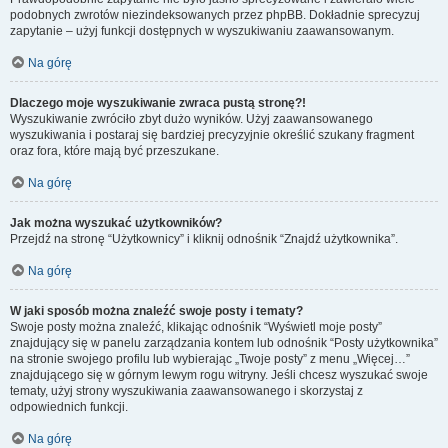
podobnych zwrotów niezindeksowanych przez phpBB. Dokładnie sprecyzuj
zapytanie – użyj funkcji dostępnych w wyszukiwaniu zaawansowanym.
Na górę
Dlaczego moje wyszukiwanie zwraca pustą stronę?!
Wyszukiwanie zwróciło zbyt dużo wyników. Użyj zaawansowanego
wyszukiwania i postaraj się bardziej precyzyjnie określić szukany fragment
oraz fora, które mają być przeszukane.
Na górę
Jak można wyszukać użytkowników?
Przejdź na stronę “Użytkownicy” i kliknij odnośnik “Znajdź użytkownika”.
Na górę
W jaki sposób można znaleźć swoje posty i tematy?
Swoje posty można znaleźć, klikając odnośnik “Wyświetl moje posty”
znajdujący się w panelu zarządzania kontem lub odnośnik “Posty użytkownika”
na stronie swojego profilu lub wybierając „Twoje posty” z menu „Więcej…”
znajdującego się w górnym lewym rogu witryny. Jeśli chcesz wyszukać swoje
tematy, użyj strony wyszukiwania zaawansowanego i skorzystaj z
odpowiednich funkcji.
Na górę