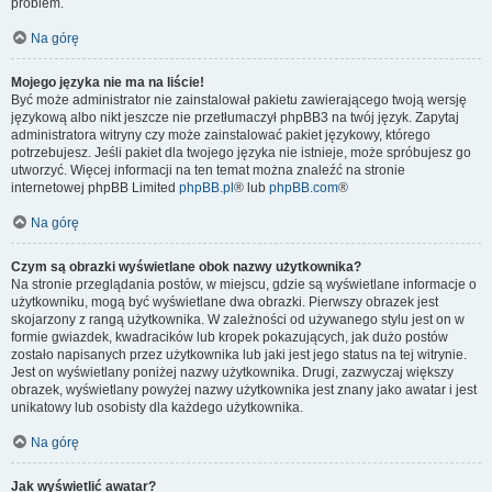
problem.
Na górę
Mojego języka nie ma na liście!
Być może administrator nie zainstalował pakietu zawierającego twoją wersję
językową albo nikt jeszcze nie przetłumaczył phpBB3 na twój język. Zapytaj
administratora witryny czy może zainstalować pakiet językowy, którego
potrzebujesz. Jeśli pakiet dla twojego języka nie istnieje, może spróbujesz go
utworzyć. Więcej informacji na ten temat można znaleźć na stronie
internetowej phpBB Limited
phpBB.pl
® lub
phpBB.com
®
Na górę
Czym są obrazki wyświetlane obok nazwy użytkownika?
Na stronie przeglądania postów, w miejscu, gdzie są wyświetlane informacje o
użytkowniku, mogą być wyświetlane dwa obrazki. Pierwszy obrazek jest
skojarzony z rangą użytkownika. W zależności od używanego stylu jest on w
formie gwiazdek, kwadracików lub kropek pokazujących, jak dużo postów
zostało napisanych przez użytkownika lub jaki jest jego status na tej witrynie.
Jest on wyświetlany poniżej nazwy użytkownika. Drugi, zazwyczaj większy
obrazek, wyświetlany powyżej nazwy użytkownika jest znany jako awatar i jest
unikatowy lub osobisty dla każdego użytkownika.
Na górę
Jak wyświetlić awatar?