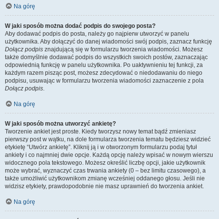
Na górę
W jaki sposób można dodać podpis do swojego posta?
Aby dodawać podpis do posta, należy go najpierw utworzyć w panelu
użytkownika. Aby dołączyć do danej wiadomości swój podpis, zaznacz funkcję
Dołącz podpis
znajdującą się w formularzu tworzenia wiadomości. Możesz
także domyślnie dodawać podpis do wszystkich swoich postów, zaznaczając
odpowiednią funkcję w panelu użytkownika. Po uaktywnieniu tej funkcji, za
każdym razem pisząc post, możesz zdecydować o niedodawaniu do niego
podpisu, usuwając w formularzu tworzenia wiadomości zaznaczenie z pola
Dołącz podpis
.
Na górę
W jaki sposób można utworzyć ankietę?
Tworzenie ankiet jest proste. Kiedy tworzysz nowy temat bądź zmieniasz
pierwszy post w wątku, na dole formularza tworzenia tematu będziesz widzieć
etykietę “Utwórz ankietę”. Kliknij ją i w otworzonym formularzu podaj tytuł
ankiety i co najmniej dwie opcje. Każdą opcję należy wpisać w nowym wierszu
widocznego pola tekstowego. Możesz określić liczbę opcji, jakie użytkownik
może wybrać, wyznaczyć czas trwania ankiety (0 – bez limitu czasowego), a
także umożliwić użytkownikom zmianę wcześniej oddanego głosu. Jeśli nie
widzisz etykiety, prawdopodobnie nie masz uprawnień do tworzenia ankiet.
Na górę