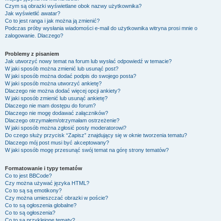
Czym są obrazki wyświetlane obok nazwy użytkownika?
Jak wyświetlić awatar?
Co to jest ranga i jak można ją zmienić?
Podczas próby wysłania wiadomości e-mail do użytkownika witryna prosi mnie o
zalogowanie. Dlaczego?
Problemy z pisaniem
Jak utworzyć nowy temat na forum lub wysłać odpowiedź w temacie?
W jaki sposób można zmienić lub usunąć post?
W jaki sposób można dodać podpis do swojego posta?
W jaki sposób można utworzyć ankietę?
Dlaczego nie można dodać więcej opcji ankiety?
W jaki sposób zmienić lub usunąć ankietę?
Dlaczego nie mam dostępu do forum?
Dlaczego nie mogę dodawać załączników?
Dlaczego otrzymałem/otrzymałam ostrzeżenie?
W jaki sposób można zgłosić posty moderatorowi?
Do czego służy przycisk “Zapisz” znajdujący się w oknie tworzenia tematu?
Dlaczego mój post musi być akceptowany?
W jaki sposób mogę przesunąć swój temat na górę strony tematów?
Formatowanie i typy tematów
Co to jest BBCode?
Czy można używać języka HTML?
Co to są są emotikony?
Czy można umieszczać obrazki w poście?
Co to są ogłoszenia globalne?
Co to są ogłoszenia?
Co to są przyklejone tematy?