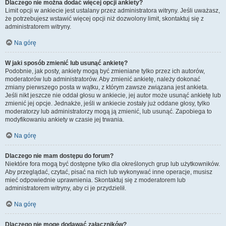
Dlaczego nie można dodać więcej opcji ankiety?
Limit opcji w ankiecie jest ustalany przez administratora witryny. Jeśli uważasz,
że potrzebujesz wstawić więcej opcji niż dozwolony limit, skontaktuj się z
administratorem witryny.
Na górę
W jaki sposób zmienić lub usunąć ankietę?
Podobnie, jak posty, ankiety mogą być zmieniane tylko przez ich autorów,
moderatorów lub administratorów. Aby zmienić ankietę, należy dokonać
zmiany pierwszego posta w wątku, z którym zawsze związana jest ankieta.
Jeśli nikt jeszcze nie oddał głosu w ankiecie, jej autor może usunąć ankietę lub
zmienić jej opcje. Jednakże, jeśli w ankiecie zostały już oddane głosy, tylko
moderatorzy lub administratorzy mogą ją zmienić, lub usunąć. Zapobiega to
modyfikowaniu ankiety w czasie jej trwania.
Na górę
Dlaczego nie mam dostępu do forum?
Niektóre fora mogą być dostępne tylko dla określonych grup lub użytkowników.
Aby przeglądać, czytać, pisać na nich lub wykonywać inne operacje, musisz
mieć odpowiednie uprawnienia. Skontaktuj się z moderatorem lub
administratorem witryny, aby ci je przydzielił.
Na górę
Dlaczego nie mogę dodawać załączników?