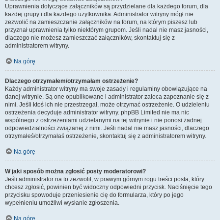
Uprawnienia dotyczące załączników są przydzielane dla każdego forum, dla
każdej grupy i dla każdego użytkownika. Administrator witryny mógł nie
zezwolić na zamieszczanie załączników na forum, na którym piszesz lub
przyznał uprawnienia tylko niektórym grupom. Jeśli nadal nie masz jasności,
dlaczego nie możesz zamieszczać załączników, skontaktuj się z
administratorem witryny.
Na górę
Dlaczego otrzymałem/otrzymałam ostrzeżenie?
Każdy administrator witryny ma swoje zasady i regulaminy obowiązujące na
danej witrynie. Są one opublikowane i administrator zaleca zapoznanie się z
nimi. Jeśli ktoś ich nie przestrzegał, może otrzymać ostrzeżenie. O udzieleniu
ostrzeżenia decyduje administrator witryny. phpBB Limited nie ma nic
wspólnego z ostrzeżeniami udzielanymi na tej witrynie i nie ponosi żadnej
odpowiedzialności związanej z nimi. Jeśli nadal nie masz jasności, dlaczego
otrzymałeś/otrzymałaś ostrzeżenie, skontaktuj się z administratorem witryny.
Na górę
W jaki sposób można zgłosić posty moderatorowi?
Jeśli administrator na to zezwolił, w prawym górnym rogu treści posta, który
chcesz zgłosić, powinien być widoczny odpowiedni przycisk. Naciśnięcie tego
przycisku spowoduje przeniesienie cię do formularza, który po jego
wypełnieniu umożliwi wysłanie zgłoszenia.
Na górę