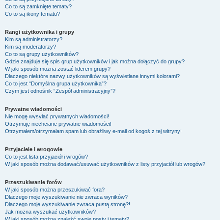
Co to są zamknięte tematy?
Co to są ikony tematu?
Rangi użytkownika i grupy
Kim są administratorzy?
Kim są moderatorzy?
Co to są grupy użytkowników?
Gdzie znajduje się spis grup użytkowników i jak można dołączyć do grupy?
W jaki sposób można zostać liderem grupy?
Dlaczego niektóre nazwy użytkowników są wyświetlane innymi kolorami?
Co to jest “Domyślna grupa użytkownika”?
Czym jest odnośnik “Zespół administracyjny”?
Prywatne wiadomości
Nie mogę wysyłać prywatnych wiadomości!
Otrzymuję niechciane prywatne wiadomości!
Otrzymałem/otrzymałam spam lub obraźliwy e-mail od kogoś z tej witryny!
Przyjaciele i wrogowie
Co to jest lista przyjaciół i wrogów?
W jaki sposób można dodawać/usuwać użytkowników z listy przyjaciół lub wrogów?
Przeszukiwanie forów
W jaki sposób można przeszukiwać fora?
Dlaczego moje wyszukiwanie nie zwraca wyników?
Dlaczego moje wyszukiwanie zwraca pustą stronę?!
Jak można wyszukać użytkowników?
W jaki sposób można znaleźć swoje posty i tematy?