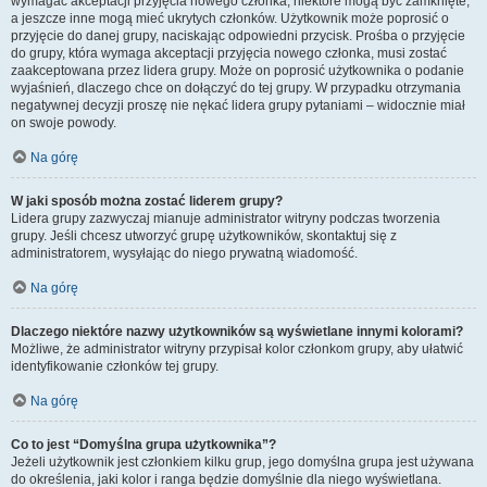
wymagać akceptacji przyjęcia nowego członka, niektóre mogą być zamknięte,
a jeszcze inne mogą mieć ukrytych członków. Użytkownik może poprosić o
przyjęcie do danej grupy, naciskając odpowiedni przycisk. Prośba o przyjęcie
do grupy, która wymaga akceptacji przyjęcia nowego członka, musi zostać
zaakceptowana przez lidera grupy. Może on poprosić użytkownika o podanie
wyjaśnień, dlaczego chce on dołączyć do tej grupy. W przypadku otrzymania
negatywnej decyzji proszę nie nękać lidera grupy pytaniami – widocznie miał
on swoje powody.
Na górę
W jaki sposób można zostać liderem grupy?
Lidera grupy zazwyczaj mianuje administrator witryny podczas tworzenia
grupy. Jeśli chcesz utworzyć grupę użytkowników, skontaktuj się z
administratorem, wysyłając do niego prywatną wiadomość.
Na górę
Dlaczego niektóre nazwy użytkowników są wyświetlane innymi kolorami?
Możliwe, że administrator witryny przypisał kolor członkom grupy, aby ułatwić
identyfikowanie członków tej grupy.
Na górę
Co to jest “Domyślna grupa użytkownika”?
Jeżeli użytkownik jest członkiem kilku grup, jego domyślna grupa jest używana
do określenia, jaki kolor i ranga będzie domyślnie dla niego wyświetlana.