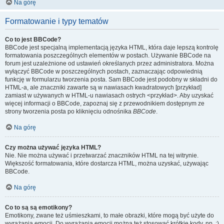
Na górę
Formatowanie i typy tematów
Co to jest BBCode?
BBCode jest specjalną implementacją języka HTML, która daje lepszą kontrolę
formatowania poszczególnych elementów w postach. Używanie BBCode na
forum jest uzależnione od ustawień określanych przez administratora. Można
wyłączyć BBCode w poszczególnych postach, zaznaczając odpowiednią
funkcję w formularzu tworzenia posta. Sam BBCode jest podobny w składni do
HTML-a, ale znaczniki zawarte są w nawiasach kwadratowych [przykład]
zamiast w używanych w HTML-u nawiasach ostrych <przykład>. Aby uzyskać
więcej informacji o BBCode, zapoznaj się z przewodnikiem dostępnym ze
strony tworzenia posta po kliknięciu odnośnika
BBCode
.
Na górę
Czy można używać języka HTML?
Nie. Nie można używać i przetwarzać znaczników HTML na tej witrynie.
Większość formatowania, które dostarcza HTML, można uzyskać, używając
BBCode.
Na górę
Co to są są emotikony?
Emotikony, zwane też uśmieszkami, to małe obrazki, które mogą być użyte do
wyrażania emocji. Do wyrażania emocji można też stosować krótkie kody, np. :)