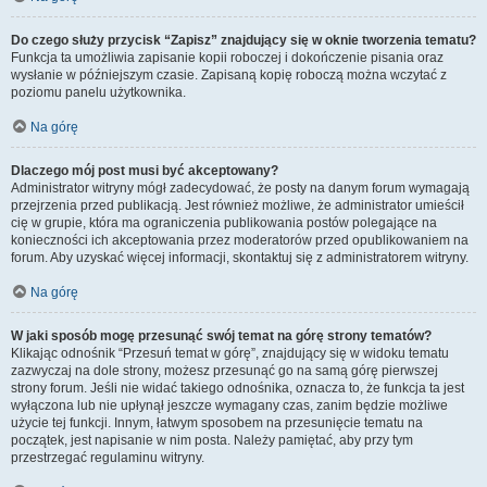
Do czego służy przycisk “Zapisz” znajdujący się w oknie tworzenia tematu?
Funkcja ta umożliwia zapisanie kopii roboczej i dokończenie pisania oraz
wysłanie w późniejszym czasie. Zapisaną kopię roboczą można wczytać z
poziomu panelu użytkownika.
Na górę
Dlaczego mój post musi być akceptowany?
Administrator witryny mógł zadecydować, że posty na danym forum wymagają
przejrzenia przed publikacją. Jest również możliwe, że administrator umieścił
cię w grupie, która ma ograniczenia publikowania postów polegające na
konieczności ich akceptowania przez moderatorów przed opublikowaniem na
forum. Aby uzyskać więcej informacji, skontaktuj się z administratorem witryny.
Na górę
W jaki sposób mogę przesunąć swój temat na górę strony tematów?
Klikając odnośnik “Przesuń temat w górę”, znajdujący się w widoku tematu
zazwyczaj na dole strony, możesz przesunąć go na samą górę pierwszej
strony forum. Jeśli nie widać takiego odnośnika, oznacza to, że funkcja ta jest
wyłączona lub nie upłynął jeszcze wymagany czas, zanim będzie możliwe
użycie tej funkcji. Innym, łatwym sposobem na przesunięcie tematu na
początek, jest napisanie w nim posta. Należy pamiętać, aby przy tym
przestrzegać regulaminu witryny.