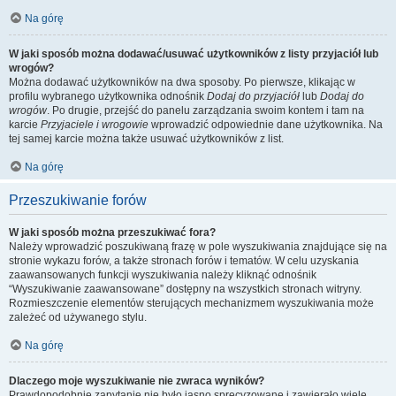
Na górę
W jaki sposób można dodawać/usuwać użytkowników z listy przyjaciół lub
wrogów?
Można dodawać użytkowników na dwa sposoby. Po pierwsze, klikając w
profilu wybranego użytkownika odnośnik
Dodaj do przyjaciół
lub
Dodaj do
wrogów
. Po drugie, przejść do panelu zarządzania swoim kontem i tam na
karcie
Przyjaciele i wrogowie
wprowadzić odpowiednie dane użytkownika. Na
tej samej karcie można także usuwać użytkowników z list.
Na górę
Przeszukiwanie forów
W jaki sposób można przeszukiwać fora?
Należy wprowadzić poszukiwaną frazę w pole wyszukiwania znajdujące się na
stronie wykazu forów, a także stronach forów i tematów. W celu uzyskania
zaawansowanych funkcji wyszukiwania należy kliknąć odnośnik
“Wyszukiwanie zaawansowane” dostępny na wszystkich stronach witryny.
Rozmieszczenie elementów sterujących mechanizmem wyszukiwania może
zależeć od używanego stylu.
Na górę
Dlaczego moje wyszukiwanie nie zwraca wyników?
Prawdopodobnie zapytanie nie było jasno sprecyzowane i zawierało wiele