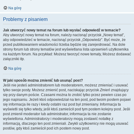
Na górę
Problemy z pisaniem
Jak utworzyć nowy temat na forum lub wysłać odpowiedź w temacie?
Aby utworzyć nowy temat na forum, należy nacisnąć przycisk „Nowy temat”,
aby odpowiedzieć w temacie, nacisnąć przycisk „Odpowiedz”. Być może, że
przed publikowaniem wiadomości trzeba będzie się zarejestrować. Na dole
strony forum lub strony tematów jest wyświetlana lista uprawnień użytkownika
na każdym forum. Na przykład: Możesz tworzyć nowe tematy, Możesz dodawać
załączniki itp.
Na górę
W jaki sposób można zmienić lub usunąć post?
Jeśli nie jesteś administratorem lub moderatorem, możesz zmieniać i usuwać
tylko swoje posty. Możesz zmienić post, naciskając przycisk
Zmień
znajdujący
się przy danym poście. Czasami można to zrobić tylko przez pewien czas po
jego napisaniu. Jeżeli ktoś odpowiedział na ten post, pod twoim postem pojawi
się informacja ile razy i kiedy ostatni raz post był zmieniany. Informacja ta
wyświetli się tylko wtedy, jeśli ktoś zamieścił pod tym postem kolejny post. Jeśli
post zmienił moderator lub administrator, informacja ta nie zostanie
wyświetlona. Administratorzy i moderatorzy mogą zostawić notatkę z
informacją, dlaczego ten post zmieniali. Zwykli użytkownicy nie mogą usuwać
postów, gdy ktoś zamieścił pod ich postem nowy post.