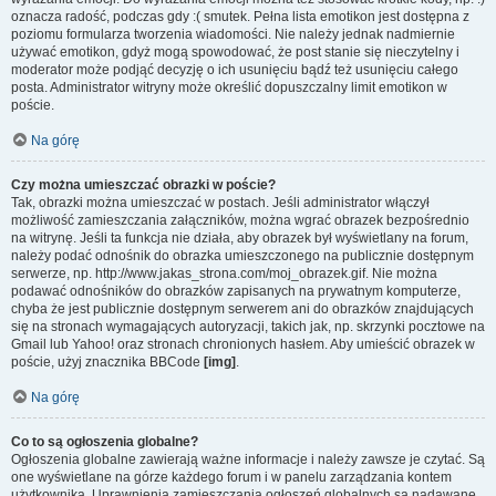
oznacza radość, podczas gdy :( smutek. Pełna lista emotikon jest dostępna z
poziomu formularza tworzenia wiadomości. Nie należy jednak nadmiernie
używać emotikon, gdyż mogą spowodować, że post stanie się nieczytelny i
moderator może podjąć decyzję o ich usunięciu bądź też usunięciu całego
posta. Administrator witryny może określić dopuszczalny limit emotikon w
poście.
Na górę
Czy można umieszczać obrazki w poście?
Tak, obrazki można umieszczać w postach. Jeśli administrator włączył
możliwość zamieszczania załączników, można wgrać obrazek bezpośrednio
na witrynę. Jeśli ta funkcja nie działa, aby obrazek był wyświetlany na forum,
należy podać odnośnik do obrazka umieszczonego na publicznie dostępnym
serwerze, np. http://www.jakas_strona.com/moj_obrazek.gif. Nie można
podawać odnośników do obrazków zapisanych na prywatnym komputerze,
chyba że jest publicznie dostępnym serwerem ani do obrazków znajdujących
się na stronach wymagających autoryzacji, takich jak, np. skrzynki pocztowe na
Gmail lub Yahoo! oraz stronach chronionych hasłem. Aby umieścić obrazek w
poście, użyj znacznika BBCode
[img]
.
Na górę
Co to są ogłoszenia globalne?
Ogłoszenia globalne zawierają ważne informacje i należy zawsze je czytać. Są
one wyświetlane na górze każdego forum i w panelu zarządzania kontem
użytkownika. Uprawnienia zamieszczania ogłoszeń globalnych są nadawane