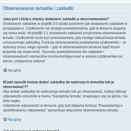
Obserwowanie tematów i zakładki
Jaka jest różnica między dodaniem zakładki a obserwowaniem?
Dodawanie zakładek w phpBB 3.0 działa podobnie jak dodawanie zakładek w
przeglądarce. Użytkownik nie dostaje powiadomienia, gdy w temacie pojawia
się nowa treść. W phpBB 3.1 dodawanie zakładek przypomina obserwowanie
tematu. Użytkownik może być powiadamiany, gdy nastąpi aktualizacja tematu
oznaczonego zakładką. Funkcja obserwowania powiadamia użytkownika – w
wybrany przez niego sposób – gdy w obserwowanym temacie bądź forum
pojawiła się nowa treść. Sposoby powiadamiania dla zakładek i
obserwowanych elementów można konfigurować w panelu użytkownika na
karcie „Ustawienia witryny”.
Na górę
W jaki sposób można dodać zakładkę do wybranych tematów lub je
obserwować??
Aby dodać zakładkę do wybranego tematu lub go obserwować, należy kliknąć
odpowiedni odnośnik w menu “Narzędzia tematu” znajdujące się na górze i na
dole wątku.
Udzielenie odpowiedzi w temacie, gdy jest aktywna funkcja “Powiadamiaj o
opublikowaniu odpowiedzi” spowoduje włączenie obserwowania tematu.
Na górę