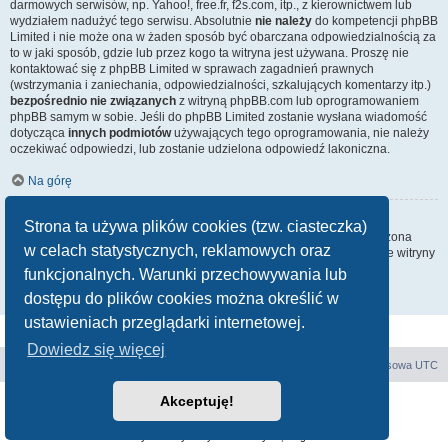
darmowych serwisów, np. Yahoo!, free.fr, f2s.com, itp., z kierownictwem lub
wydziałem nadużyć tego serwisu. Absolutnie
nie należy
do kompetencji phpBB
Limited i nie może ona w żaden sposób być obarczana odpowiedzialnością za
to w jaki sposób, gdzie lub przez kogo ta witryna jest używana. Proszę nie
kontaktować się z phpBB Limited w sprawach zagadnień prawnych
(wstrzymania i zaniechania, odpowiedzialności, szkalujących komentarzy itp.)
bezpośrednio nie związanych
z witryną phpBB.com lub oprogramowaniem
phpBB samym w sobie. Jeśli do phpBB Limited zostanie wysłana wiadomość
dotycząca
innych podmiotów
używających tego oprogramowania, nie należy
oczekiwać odpowiedzi, lub zostanie udzielona odpowiedź lakoniczna.
Na górę
Jak nawiązać kontakt z administratorem witryny?
Strona ta używa plików cookies (tzw. ciasteczka)
Wszyscy użytkownicy witryny mogą używać – jeśli funkcja ta jest włączona
w celach statystycznych, reklamowych oraz
przez administratora witryny – formularza „Kontakt z nami”. Członkowie witryny
mogą także używać odnośnika „Zespół administracyjny”.
funkcjonalnych. Warunki przechowywania lub
dostępu do plików cookies można określić w
Na górę
ustawieniach przeglądarki internetowej.
Dowiedz się więcej
Forum E-E
Strona główna
Strefa czasowa
UTC
Akceptuję!
Technologię dostarcza
phpBB
® Forum Software © phpBB Limited
Polski pakiet językowy dostarcza
phpBB.pl
Zasady ochrony danych osobowych
|
Regulamin