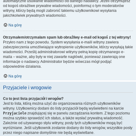
automatyczne usuwanie wiadomości od danego nadawcy. Jeżeli otrzymujesz
od kogoś obraźliwe prywatne wiadomości, poinformuj o tym moderatorów
witryny, którzy będą mogli zabronić takiemu użytkownikowi wysyłania
jakichkolwiek prywatnych wiadomości.
Na górę
Otrzymałem/otrzymałam spam lub obraźliwy e-mail od kogoś z tej witryny!
Przykro nam z tego powodu. System wysyłania e-maili witryny zawiera
zabezpieczenia umożliwiające wytropienie użytkowników, którzy wysyłają takie
wiadomości. Prześlij administratorowi witryny pełną kopię otrzymanego e-
maila – ważne, aby były w niej zawarte nagłówki, ponieważ zawierają one
informacje o nadawcy. Administrator będzie wówczas mógł podjąć
odpowiednie działania.
Na górę
Przyjaciele i wrogowie
Co to jest lista przyjaciół i wrogów?
Jest to lista, którą można użyć do organizowania różnych użytkowników
witryny. Użytkownicy dodani do listy przyjaciół będą wyświetleni na karcie
Przyjaciele
znajdującej się w panelu zarządzania kontem. Z tego poziomu
można szybko sprawdzić ich status, a także wysłać prywatną wiadomość.
Zależnie od używanego stylu witryny, posty tych użytkowników mogą być
wyróżniane. Jeśli użytkownik zostanie dodany do listy wrogów, wszystkie posty
przez niego napisane domyślnie nie będą wyświetlane.