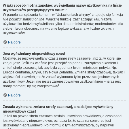
W jaki sposób można zapobiec wyświetlaniu nazwy użytkownika na liście
użytkowników przeglądających forum?
W panelu zarządzania kontem, w “Ustawieniach witryny” znajduje się funkcja
Nie pokazuj statusu online
. Włącz tę funkcję, zaznaczając
Tak
. Nazwa
użytkownika będzie wyświetlana tylko dla administratorów, moderatorów i dla
ciebie. Twoja obecność na witrynie będzie wykazana w liczbie ukrytych
użytkowników.
Na górę
Jest wyświetlany nieprawidłowy czas!
Możliwe, że jest wyświetlany czas z innej strefy czasowej, niż ta, w której się
znajdujesz. Jeśli tak właśnie jest, przejdź do panelu zarządzania kontem i
zmień strefę czasową, tak aby była zgodna z twoim miejscem pobytu. Np.
Europa centralna, Afryka, czy Nowa Zelandia. Zmiana strefy czasowej, tak jak i
większości ustawień, może zostać wykonana tylko przez zarejestrowanych
użytkowników. Jeżeli nie jesteś zarejestrowanym użytkownikiem – teraz jest
dobry moment, by się zarejestrować.
Na górę
Została wykonana zmiana strefy czasowej, a nadal jest wyświetlany
nieprawidłowy czas!
Jeżeli na pewno strefa czasowa została ustawiona prawidłowo, a czas nadal
jest wyświetlany nieprawidłowo, oznacza to, że czas na serwerze jest
ustawiony nieprawidłowo. Poinformuj o tym administratora, by naprawił