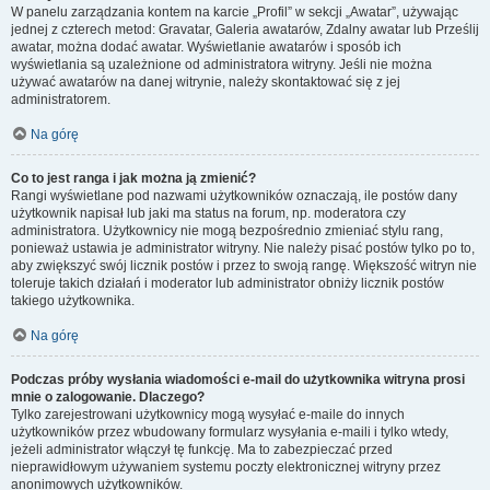
W panelu zarządzania kontem na karcie „Profil” w sekcji „Awatar”, używając
jednej z czterech metod: Gravatar, Galeria awatarów, Zdalny awatar lub Prześlij
awatar, można dodać awatar. Wyświetlanie awatarów i sposób ich
wyświetlania są uzależnione od administratora witryny. Jeśli nie można
używać awatarów na danej witrynie, należy skontaktować się z jej
administratorem.
Na górę
Co to jest ranga i jak można ją zmienić?
Rangi wyświetlane pod nazwami użytkowników oznaczają, ile postów dany
użytkownik napisał lub jaki ma status na forum, np. moderatora czy
administratora. Użytkownicy nie mogą bezpośrednio zmieniać stylu rang,
ponieważ ustawia je administrator witryny. Nie należy pisać postów tylko po to,
aby zwiększyć swój licznik postów i przez to swoją rangę. Większość witryn nie
toleruje takich działań i moderator lub administrator obniży licznik postów
takiego użytkownika.
Na górę
Podczas próby wysłania wiadomości e-mail do użytkownika witryna prosi
mnie o zalogowanie. Dlaczego?
Tylko zarejestrowani użytkownicy mogą wysyłać e-maile do innych
użytkowników przez wbudowany formularz wysyłania e-maili i tylko wtedy,
jeżeli administrator włączył tę funkcję. Ma to zabezpieczać przed
nieprawidłowym używaniem systemu poczty elektronicznej witryny przez
anonimowych użytkowników.