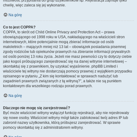
możliwość przypisania do grup użytkowników itp. Rejestracja zajmuje tylko
chwilę, więc zaleca się jej wykonanie.
Na górę
Co to jest COPPA?
COPPA, to skrót od Child Online Privacy and Protection Act – prawa
obowiązującego od 1998 roku w USA, nakładającego na właścicieli stron
internetowych, które potencjalnie mogą zbierać informacje od osób
małoletnich – mających mniej niż 13 lat – obowiązek posiadania pisemnej
zgody rodziców lub opiekunów prawnych na zbieranie informacji prywatnych
od osób poniżej 13 roku życia. Jeżeli nie masz pewności czy to dotyczy ciebie
jako kogoś próbującego zarejestrować się na danej witrynie internetowej –
skontaktuj się z prawnikiem, by uzyskać wyjaśnienie. phpBB Limited i
właściciele tej witryny nie dostarczają pomocy prawnej z wyjątkiem przypadku
opisanego w pytaniu „Z kim się kontaktować w sprawach nadużyć lub
zagadnień prawnych związanych z tą witryną?”, a także nie są punktem
kontaktowym dla wszelkiego rodzaju porad prawnych.
Na górę
Dlaczego nie mogę się zarejestrować?
Być może właściciel witryny wyłączył funkcję rejestracji, aby nie rejestrowały
się nowe osoby. Właściciel witryny mógł także zablokować twój adres IP lub
zabronił nazwy użytkownika, którą próbujesz zarejestrować. W sprawie
pomocy skontaktuj się z administratorem witryny.