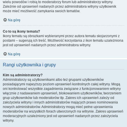
wielu powodów i robią to moderatorzy forum lub administratorzy witryny.
Zależnie od uprawnień nadanych przez administratora witryny użytkownik
może mieć możliwość zamykania swoich tematów.
Na górę
Co to są ikony tematu?
Ikony tematu są obrazkami wybieranymi przez autora tematu skojarzonymi z
postami – sugerują ich treść. Możliwość korzystania z ikon tematu uzależniona
jest od uprawnień nadanych przez administratora witryny.
Na górę
Rangi użytkownika i grupy
Kim są administratorzy?
Administratorzy są użytkownikami albo też grupami użytkowników
posiadającymi najwyższy poziom uprawnień kontrolnych całej witryny. Mogą
oni kontrolować wszystkie zagadnienia związane z funkcjonowaniem witryny
włącznie z nadawaniem uprawnień, blokowaniem użytkowników, tworzeniem
grup użytkowników lub moderatorów itp. Zakres ich uprawnień zależy od
założyciela witryny i innych administratorów mających prawo nominowania
nowych administratorów. Administratorzy mogą mieć pełne uprawnienia
moderatorów na wszystkich forach utworzonych na witrynie. Zakres uprawnień
moderacyjnych uzależniony jest od uprawnień nadanych przez założyciela
witryny.